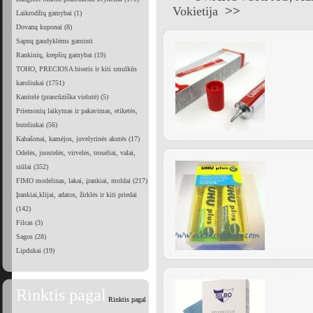
Vokietija
>>
Laikrodžių gamybai (1)
Dovanų kuponai (8)
Sapnų gaudyklėms gaminti
Rankinių, krepšių gamybai (19)
TOHO, PRECIOSA biseris ir kiti smulkūs
karoliukai (1751)
Kanitelė (prancūziška vielutė) (5)
Priemonių laikymas ir pakavimas, etiketės,
buteliukai (56)
Kabašonai, kamėjos, juvelyrinės akutės (17)
Odelės, juostelės, virvelės, troseliai, valai,
siūlai (352)
FIMO modelinas, lakai, įrankiai, moldai (217)
Įrankiai,klijai, adatos, žirklės ir kiti priedai
(142)
Filcas (3)
Sagos (28)
Lipdukai (19)
Rinktis pagal
Rinktis pagal