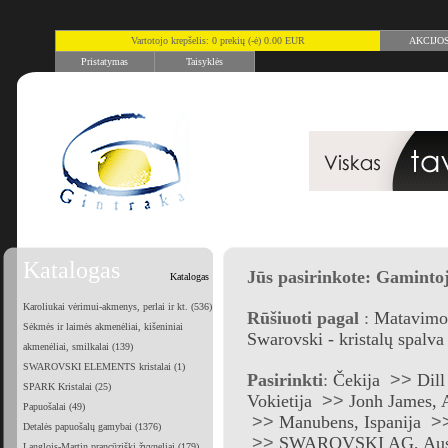
Vartotojo krepšelis: 0 prekių (-ė) 0.00 EUR
AKCIJO
Pristatymas
Taisyklės
Katalogas
Jūs pasirinkote: Gaminto
Katalogas
Karoliukai vėrimui-akmenys, perlai ir kt. (536)
Rūšiuoti pagal
:
Matavimo 
Sėkmės ir laimės akmenėliai, kišeniniai
Swarovski - kristalų spalva
akmenėliai, smilkalai (139)
SWAROVSKI ELEMENTS kristalai (1)
Pasirinkti
:
Čekija
>>
Dill
SPARK Kristalai (25)
Vokietija
>>
Jonh James, 
Papuošalai (49)
>>
Manubens, Ispanija
>
Detalės papuošalų gamybai (1376)
>>
SWAROVSKI AG, Aust
Langlois-Martin prancūziški žvyneliai (179)