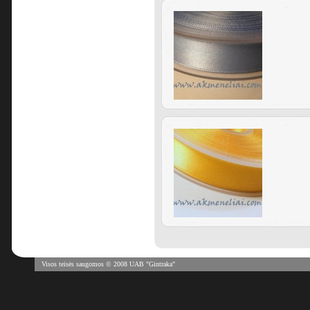
Visos teisės saugomos © 2008 UAB "Gintraka"