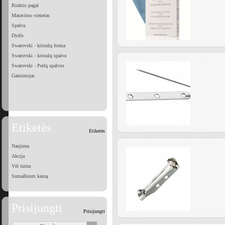
Rinktis pagal
Matavimo vienetas
Spalva
Dydis
Swarovski - kristalų forma
Swarovski - kristalų spalva
Swarovski - Perlų spalvos
Gamintojas
Etiketės
Etiketės
Naujiena
Akcija
Vėl turim
Sumažinom kainą
Prisijungti
Prisijungti