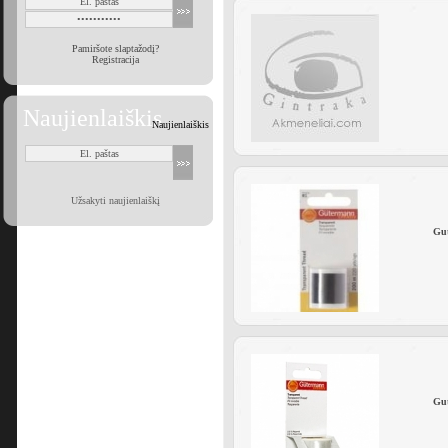
Pamiršote slaptažodį?
Registracija
Naujienlaiškis
Naujienlaiškis
Užsakyti naujienlaiškį
Gut
Gut