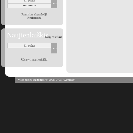
Pamiršote slaptažodį?
Registracija
Naujienlaiškis
Naujienlaiškis
Užsakyti naujienlaiškį
Visos teisės saugomos © 2008 UAB "Gintraka"