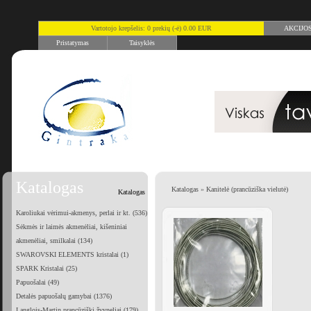
Vartotojo krepšelis: 0 prekių (-ė) 0.00 EUR
AKCIJO
Pristatymas
Taisyklės
Katalogas
Katalogas
»
Kanitelė (prancūziška vielutė)
Katalogas
Karoliukai vėrimui-akmenys, perlai ir kt. (536)
Sėkmės ir laimės akmenėliai, kišeniniai
akmenėliai, smilkalai (134)
SWAROVSKI ELEMENTS kristalai (1)
SPARK Kristalai (25)
Papuošalai (49)
Detalės papuošalų gamybai (1376)
Langlois-Martin prancūziški žvyneliai (179)