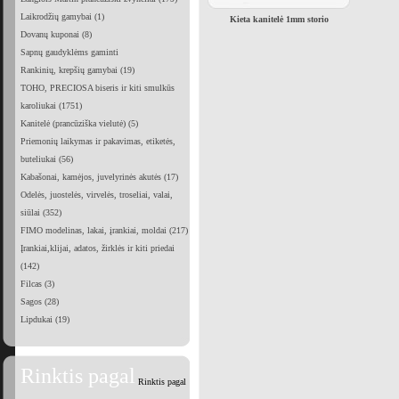
Laikrodžių gamybai (1)
Kieta kanitelė 1mm storio
Dovanų kuponai (8)
Sapnų gaudyklėms gaminti
Rankinių, krepšių gamybai (19)
TOHO, PRECIOSA biseris ir kiti smulkūs
karoliukai (1751)
Kanitelė (prancūziška vielutė) (5)
Priemonių laikymas ir pakavimas, etiketės,
buteliukai (56)
Kabašonai, kamėjos, juvelyrinės akutės (17)
Odelės, juostelės, virvelės, troseliai, valai,
siūlai (352)
FIMO modelinas, lakai, įrankiai, moldai (217)
Įrankiai,klijai, adatos, žirklės ir kiti priedai
(142)
Filcas (3)
Sagos (28)
Lipdukai (19)
Rinktis pagal
Rinktis pagal