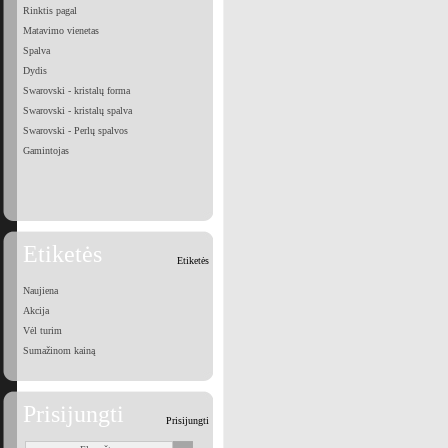
Rinktis pagal
Matavimo vienetas
Spalva
Dydis
Swarovski - kristalų forma
Swarovski - kristalų spalva
Swarovski - Perlų spalvos
Gamintojas
Etiketės
Etiketės
Naujiena
Akcija
Vėl turim
Sumažinom kainą
Prisijungti
Prisijungti