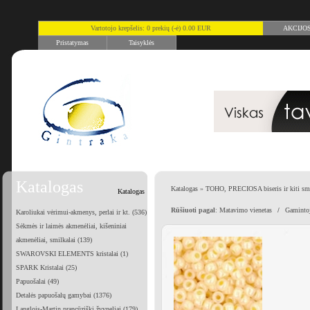
Vartotojo krepšelis: 0 prekių (-ė) 0.00 EUR
AKCIJO
Pristatymas
Taisyklės
Katalogas
Katalogas
»
TOHO, PRECIOSA biseris ir kiti smu
Katalogas
Rūšiuoti pagal
:
Matavimo vienetas
/
Gaminto
Karoliukai vėrimui-akmenys, perlai ir kt. (536)
Sėkmės ir laimės akmenėliai, kišeniniai
akmenėliai, smilkalai (139)
SWAROVSKI ELEMENTS kristalai (1)
SPARK Kristalai (25)
Papuošalai (49)
Detalės papuošalų gamybai (1376)
Langlois-Martin prancūziški žvyneliai (179)