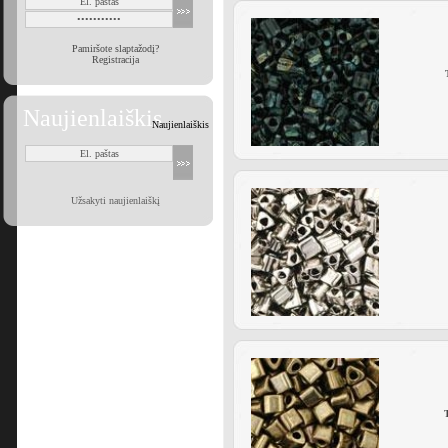
Pamiršote slaptažodį?
Registracija
Naujienlaiškis
Naujienlaiškis
Užsakyti naujienlaiškį