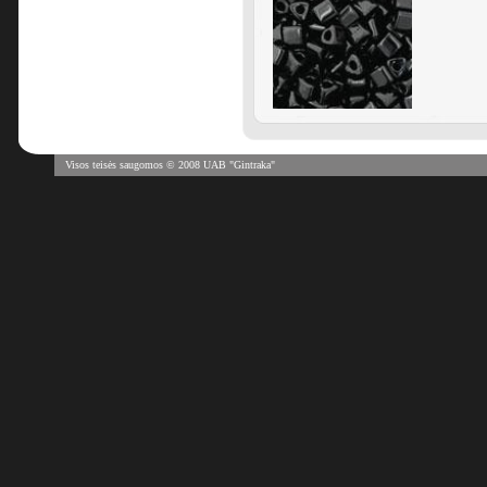
Visos teisės saugomos © 2008 UAB "Gintraka"