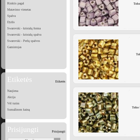
Rinktis pagal
Toho
Matavimo vienetas
Spalva
Dydis
Swarovski - kristalų forma
Swarovski - kristalų spalva
Swarovski - Perlų spalvos
Gamintojas
To
Etiketės
Etiketės
Naujiena
Akcija
Vėl turim
Toho 
Sumažinom kainą
Prisijungti
Prisijungti