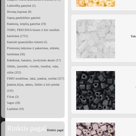
Laikrodžių gamybai (1)
Dovanų kuponai (8)
Sapnų gaudyklėms gaminti
Rankinių, krepšių gamybai (19)
TOHO, PRECIOSA biseris ir kiti smulkūs
karoliukai (1751)
Toho
Kanitelė (prancūziška vielutė) (5)
Priemonių laikymas ir pakavimas, etiketės,
buteliukai (56)
Kabašonai, kamėjos, juvelyrinės akutės (17)
Odelės, juostelės, virvelės, troseliai, valai,
siūlai (352)
FIMO modelinas, lakai, įrankiai, moldai (217)
Įrankiai,klijai, adatos, žirklės ir kiti priedai
(142)
Filcas (3)
Sagos (28)
Lipdukai (19)
Rinktis pagal
Rinktis pagal