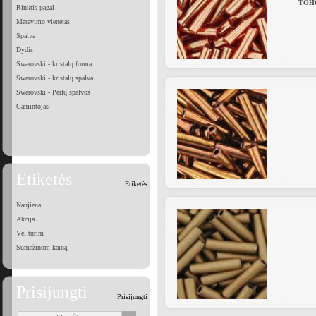
TOHO 
Rinktis pagal
Matavimo vienetas
Spalva
Dydis
Swarovski - kristalų forma
Swarovski - kristalų spalva
Swarovski - Perlų spalvos
Gamintojas
Etiketės
Etiketės
Naujiena
Akcija
Vėl turim
Sumažinom kainą
Prisijungti
Prisijungti