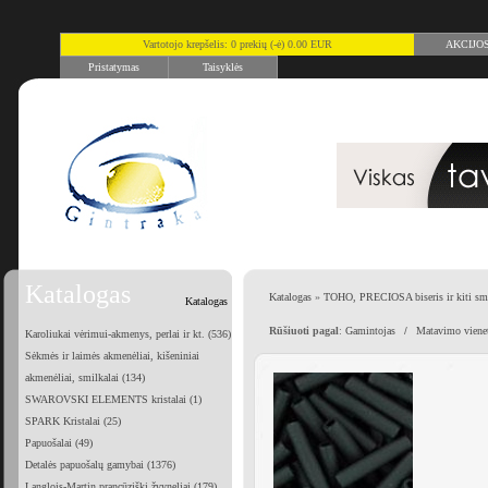
Vartotojo krepšelis: 0 prekių (-ė) 0.00 EUR
AKCIJO
Pristatymas
Taisyklės
Katalogas
Katalogas
»
TOHO, PRECIOSA biseris ir kiti smu
Katalogas
Rūšiuoti pagal
:
Gamintojas
/
Matavimo viene
Karoliukai vėrimui-akmenys, perlai ir kt. (536)
Sėkmės ir laimės akmenėliai, kišeniniai
akmenėliai, smilkalai (134)
SWAROVSKI ELEMENTS kristalai (1)
SPARK Kristalai (25)
Papuošalai (49)
Detalės papuošalų gamybai (1376)
Langlois-Martin prancūziški žvyneliai (179)