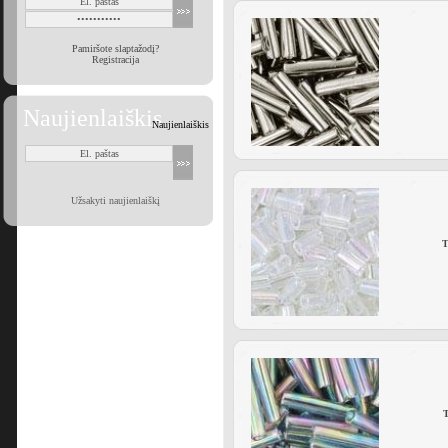
Pamiršote slaptažodį?
Registracija
Naujienlaiškis
Naujienlaiškis
Užsakyti naujienlaiškį
T
T