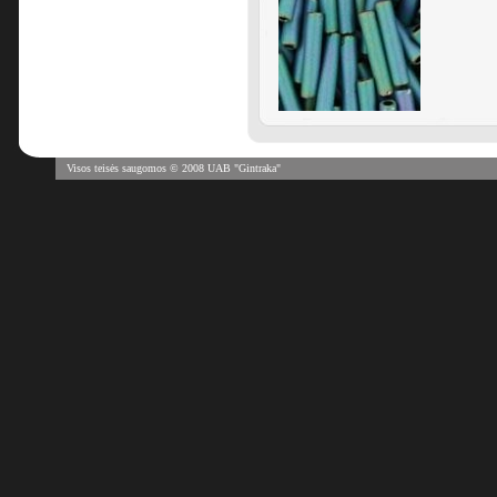
Visos teisės saugomos © 2008 UAB "Gintraka"