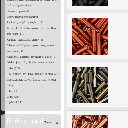
Laikrodžių gamybai (1)
Dovanų kuponai (8)
Sapnų gaudyklėms gaminti
Rankinių, krepšių gamybai (19)
TOHO, PRECIOSA biseris ir kiti smulkūs
karoliukai (1751)
Kanitelė (prancūziška vielutė) (5)
Priemonių laikymas ir pakavimas, etiketės,
buteliukai (56)
Kabašonai, kamėjos, juvelyrinės akutės (17)
Odelės, juostelės, virvelės, troseliai, valai,
siūlai (352)
FIMO modelinas, lakai, įrankiai, moldai (217)
Įrankiai,klijai, adatos, žirklės ir kiti priedai
(142)
Filcas (3)
Sagos (28)
Lipdukai (19)
Rinktis pagal
Rinktis pagal