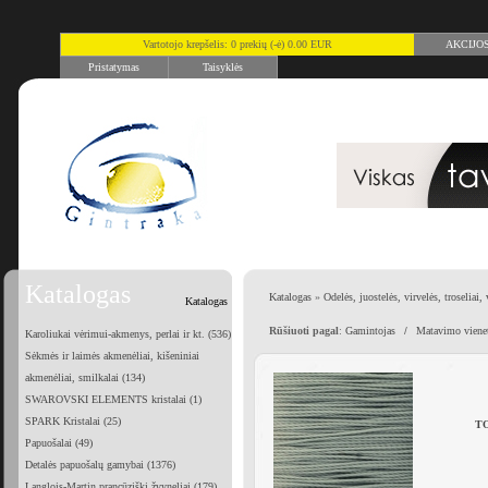
Vartotojo krepšelis: 0 prekių (-ė) 0.00 EUR
AKCIJO
Pristatymas
Taisyklės
Katalogas
Katalogas
»
Odelės, juostelės, virvelės, troseliai, 
Katalogas
Rūšiuoti pagal
:
Gamintojas
/
Matavimo viene
Karoliukai vėrimui-akmenys, perlai ir kt. (536)
Sėkmės ir laimės akmenėliai, kišeniniai
akmenėliai, smilkalai (134)
SWAROVSKI ELEMENTS kristalai (1)
SPARK Kristalai (25)
TO
Papuošalai (49)
Detalės papuošalų gamybai (1376)
Langlois-Martin prancūziški žvyneliai (179)