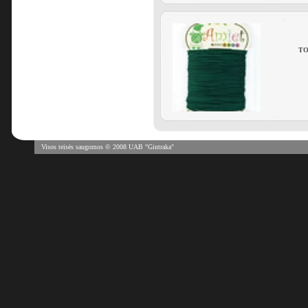
TOH
Visos teisės saugomos © 2008 UAB "Gintraka"