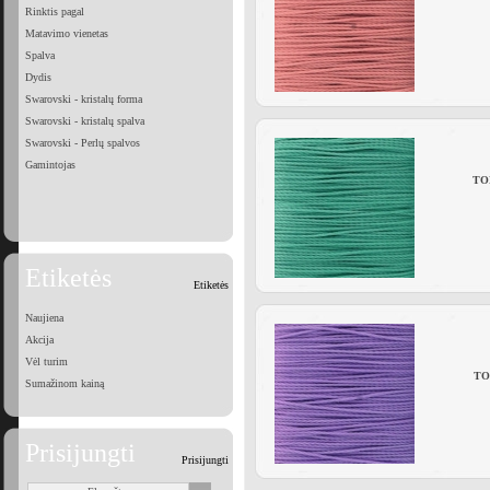
Rinktis pagal
Matavimo vienetas
Spalva
Dydis
Swarovski - kristalų forma
Swarovski - kristalų spalva
Swarovski - Perlų spalvos
Gamintojas
TOH
Etiketės
Etiketės
Naujiena
Akcija
Vėl turim
TOH
Sumažinom kainą
Prisijungti
Prisijungti