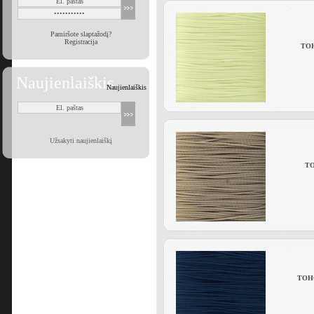
Pamiršote slaptažodį?
Registracija
TOHO
Naujienlaiškis
Naujienlaiškis
Užsakyti naujienlaiškį
TO
TOHO 