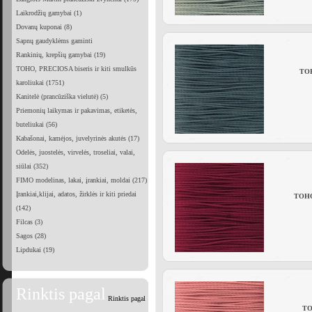
Laikrodžių gamybai (1)
Dovanų kuponai (8)
Sapnų gaudyklėms gaminti
Rankinių, krepšių gamybai (19)
TOHO, PRECIOSA biseris ir kiti smulkūs
TOH
karoliukai (1751)
Kanitelė (prancūziška vielutė) (5)
Priemonių laikymas ir pakavimas, etiketės,
buteliukai (56)
Kabašonai, kamėjos, juvelyrinės akutės (17)
Odelės, juostelės, virvelės, troseliai, valai,
siūlai (352)
FIMO modelinas, lakai, įrankiai, moldai (217)
Įrankiai,klijai, adatos, žirklės ir kiti priedai
TOHO 
(142)
Filcas (3)
Sagos (28)
Lipdukai (19)
Rinktis pagal
Rinktis pagal
TOH