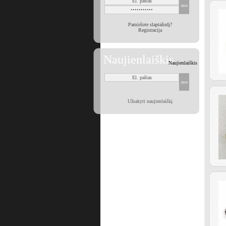
Pamiršote slaptažodį?
Registracija
Naujienlaiškis
Naujienlaiškis
Užsakyti naujienlaiškį