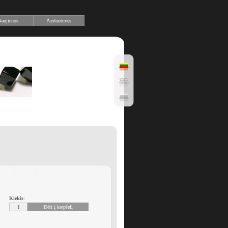
aujienos
Parduotuvės
Kiekis
: