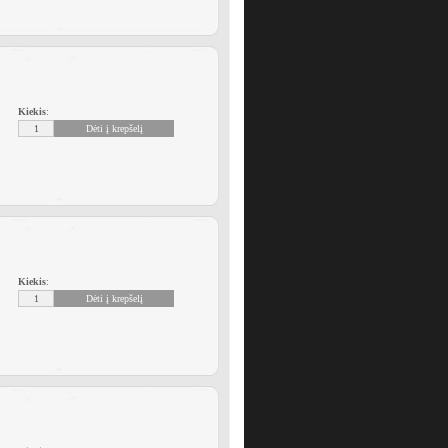
Kiekis
:
Kiekis
: