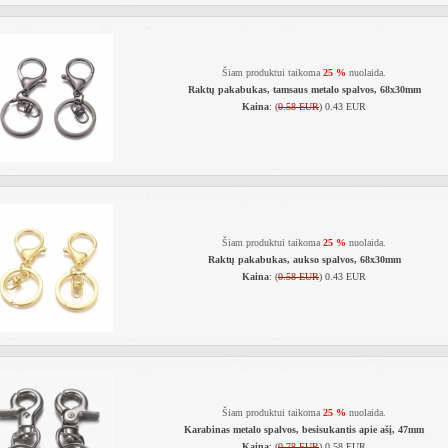
Šiam produktui taikoma
25 %
nuolaida.
Raktų pakabukas, tamsaus metalo spalvos, 68x30mm
Kaina
: (
0.58 EUR
) 0.43 EUR
Šiam produktui taikoma
25 %
nuolaida.
Raktų pakabukas, aukso spalvos, 68x30mm
Kaina
: (
0.58 EUR
) 0.43 EUR
Šiam produktui taikoma
25 %
nuolaida.
Karabinas metalo spalvos, besisukantis apie ašį, 47mm
Kaina
: (
0.78 EUR
) 0.58 EUR