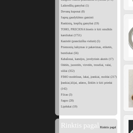
Laikrodžių gamybai (1)
Dovanų kuponai (8)
Sapnų gaudyklėms gaminti
Rankinių, krepšių gamybai (19)
TOHO, PRECIOSA biseris ir kiti smulkūs
karoliukai (1751)
Kanitelė (prancūziška vielutė) (5)
Priemonių laikymas ir pakavimas, etiketės,
buteliukai (56)
Kabašonai, kamėjos, juvelyrinės akutės (17)
Odelės, juostelės, virvelės, troseliai, valai,
siūlai (352)
FIMO modelinas, lakai, įrankiai, moldai (217)
Įrankiai,klijai, adatos, žirklės ir kiti priedai
(142)
Filcas (3)
Sagos (28)
Lipdukai (19)
Rinktis pagal
Rinktis pagal