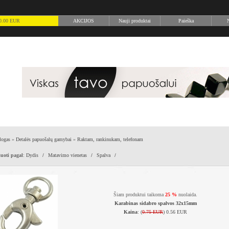
) 0.00 EUR
AKCIJOS
Nauji produktai
Paieška
N
logas
»
Detalės papuošalų gamybai
»
Raktam, rankinukam, telefonam
uoti pagal
:
Dydis
/
Matavimo vienetas
/
Spalva
/
Šiam produktui taikoma
25 %
nuolaida.
Karabinas sidabro spalvos 32x15mm
Kaina
: (
0.75 EUR
) 0.56 EUR