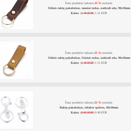
Šiam produktui taikoma
25 %
nuolaida.
Odinis raktų pakabukas, tamsiai rudas, natūrali oda, 90x18mm
Kaina
: (
1.48 EUR
) 1.11 EUR
Šiam produktui taikoma
25 %
nuolaida.
Odinis raktų pakabukas, šviesiai rudas, natūrali oda, 90x18mm
Kaina
: (
1.48 EUR
) 1.11 EUR
Šiam produktui taikoma
25 %
nuolaida.
Raktų pakabukas, sidabro spalvos, 68x30mm
Kaina
: (
0.65 EUR
) 0.49 EUR