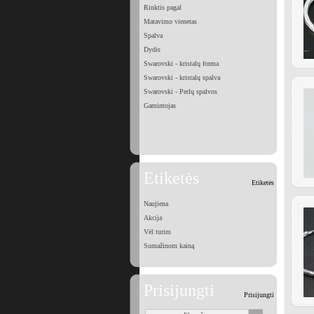
Rinktis pagal
Matavimo vienetas
Spalva
Dydis
Swarovski - kristalų forma
Swarovski - kristalų spalva
Swarovski - Perlų spalvos
Gamintojas
Etiketės
Etiketės
Naujiena
Akcija
Vėl turim
Sumažinom kainą
Prisijungti
Prisijungti