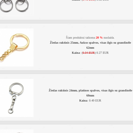
Šiam produktui taikoma
20 %
nuolaida.
Žiedas raktinis 25mm, Aukso spalvos, visas ilgis su grandinėle
62mm
Kaina
: (
0.34 EUR
) 0.27 EUR
Žiedas raktinis 24mm, platinos spalvos, visas ilgis su grandinėle
60mm
Kaina
: 0.49 EUR