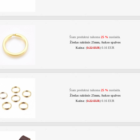
Šiam produktui taikoma
25 %
nuolaida.
Žiedas raktinis 25mm, Aukso spalvos
Kaina
: (
0.22 EUR
) 0.16 EUR
Šiam produktui taikoma
25 %
nuolaida.
Žiedas raktinis 25mm, Aukso spalvos
Kaina
: (
0.22 EUR
) 0.16 EUR