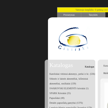
Vartotojo krepšelis: 0 prekių (-ė
Pristatymas
Taisyklės
Katalogas
Kata
Katalogas
Rūši
Karoliukai vėrimui-akmenys, perlai ir kt. (536)
Sėkmės ir laimės akmenėliai, kišeniniai
akmenėliai, smilkalai (139)
SWAROVSKI ELEMENTS kristalai (1)
SPARK Kristalai (25)
Papuošalai (49)
Detalės papuošalų gamybai (1376)
Langlois-Martin prancūziški žvyneliai (179)