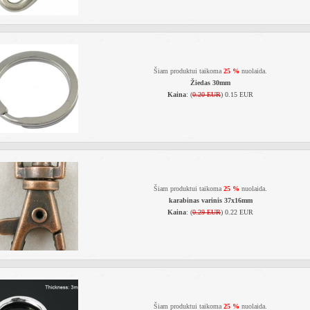
Šiam produktui taikoma
25 %
nuolaida.
Žiedas 30mm
Kaina
: (
0.20 EUR
) 0.15 EUR
Šiam produktui taikoma
25 %
nuolaida.
karabinas varinis 37x16mm
Kaina
: (
0.29 EUR
) 0.22 EUR
Šiam produktui taikoma
25 %
nuolaida.