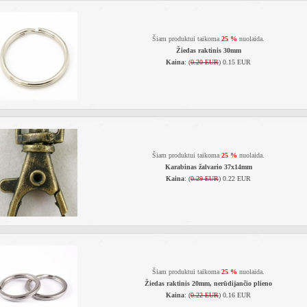
Šiam produktui taikoma
25 %
nuolaida.
Žiedas raktinis 30mm
Kaina
: (
0.20 EUR
) 0.15 EUR
Šiam produktui taikoma
25 %
nuolaida.
Karabinas žalvario 37x14mm
Kaina
: (
0.29 EUR
) 0.22 EUR
Šiam produktui taikoma
25 %
nuolaida.
Žiedas raktinis 20mm, nerūdijančio plieno
Kaina
: (
0.22 EUR
) 0.16 EUR