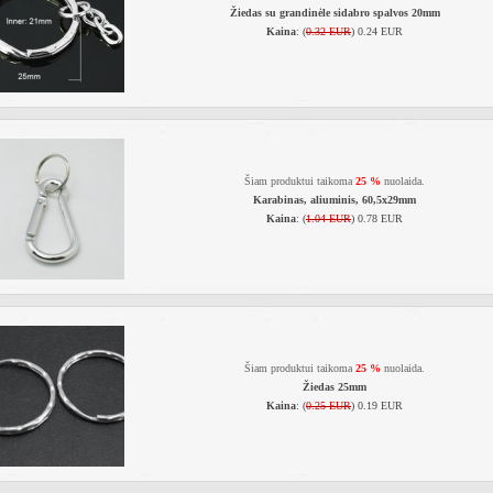
Žiedas su grandinėle sidabro spalvos 20mm
Kaina
: (
0.32 EUR
) 0.24 EUR
Šiam produktui taikoma
25 %
nuolaida.
Karabinas, aliuminis, 60,5x29mm
Kaina
: (
1.04 EUR
) 0.78 EUR
Šiam produktui taikoma
25 %
nuolaida.
Žiedas 25mm
Kaina
: (
0.25 EUR
) 0.19 EUR