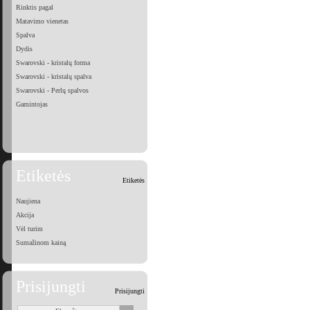
Rinktis pagal
Matavimo vienetas
Spalva
Dydis
Swarovski - kristalų forma
Swarovski - kristalų spalva
Swarovski - Perlų spalvos
Gamintojas
Etiketės
Etiketės
Naujiena
Akcija
Vėl turim
Sumažinom kainą
Prisijungti
Prisijungti