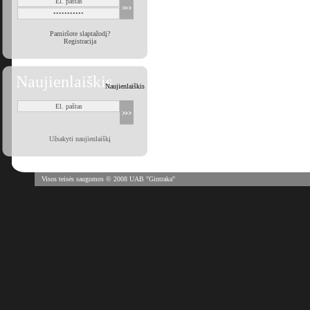
Pamiršote slaptažodį?
Registracija
Naujienlaiškis
Naujienlaiškis
Užsakyti naujienlaiškį
Visos teisės saugomos © 2008 UAB "Gintraka"