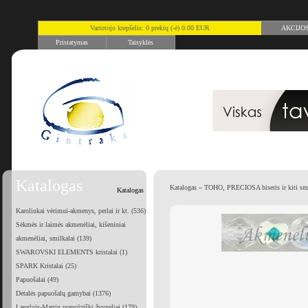
Vartotojo krepšelis: 0 prekių (-ė) 0.00 EUR
AKCIJO
Pristatymas
Taisyklės
Katalogas
Katalogas
»
TOHO, PRECIOSA biseris ir kiti smu
Katalogas
Karoliukai vėrimui-akmenys, perlai ir kt. (536)
Sėkmės ir laimės akmenėliai, kišeniniai
akmenėliai, smilkalai (139)
SWAROVSKI ELEMENTS kristalai (1)
SPARK Kristalai (25)
Papuošalai (49)
Detalės papuošalų gamybai (1376)
Langlois-Martin prancūziški žvyneliai (179)