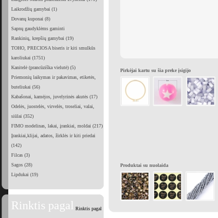
Laikrodžių gamybai (1)
Dovanų kuponai (8)
Sapnų gaudyklėms gaminti
Rankinių, krepšių gamybai (19)
TOHO, PRECIOSA biseris ir kiti smulkūs
karoliukai (1751)
Kanitelė (prancūziška vielutė) (5)
Pirkėjai kartu su šia preke įsigijo
Priemonių laikymas ir pakavimas, etiketės,
buteliukai (56)
Kabašonai, kamėjos, juvelyrinės akutės (17)
Odelės, juostelės, virvelės, troseliai, valai,
siūlai (352)
FIMO modelinas, lakai, įrankiai, moldai (217)
Įrankiai,klijai, adatos, žirklės ir kiti priedai
(142)
Filcas (3)
Sagos (28)
Produktai su nuolaida
Lipdukai (19)
Rinktis pagal
Rinktis pagal