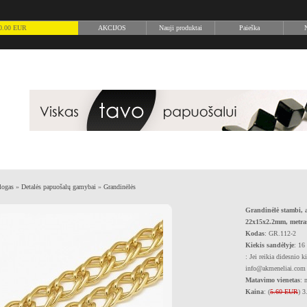
) 0.00 EUR
AKCIJOS
Nauji produktai
Paieška
N
logas
»
Detalės papuošalų gamybai
»
Grandinėlės
Grandinėlė stambi, a
22x15x2.2mm, metra
Kodas
: GR.112-2
Kiekis sandėlyje
: 16
: Jei reikia didesnio k
info@akmeneliai.com
Matavimo vienetas
: 
Kaina
: (
5.60 EUR
) 