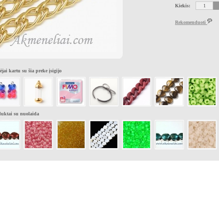
Kiekis:
Rekomenduoti
ėjai kartu su šia preke įsigijo
uktai su nuolaida