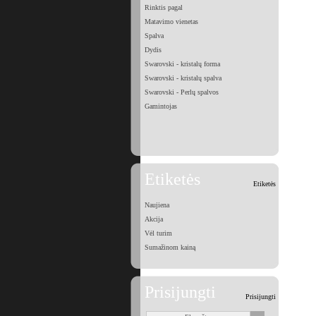
Rinktis pagal
Matavimo vienetas
Spalva
Dydis
Swarovski - kristalų forma
Swarovski - kristalų spalva
Swarovski - Perlų spalvos
Gamintojas
Etiketės
Etiketės
Naujiena
Akcija
Vėl turim
Sumažinom kainą
Prisijungti
Prisijungti