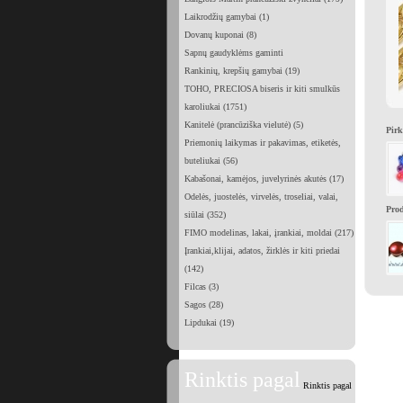
Laikrodžių gamybai (1)
Dovanų kuponai (8)
Sapnų gaudyklėms gaminti
Rankinių, krepšių gamybai (19)
TOHO, PRECIOSA biseris ir kiti smulkūs
karoliukai (1751)
Kanitelė (prancūziška vielutė) (5)
Pirk
Priemonių laikymas ir pakavimas, etiketės,
buteliukai (56)
Kabašonai, kamėjos, juvelyrinės akutės (17)
Odelės, juostelės, virvelės, troseliai, valai,
Prod
siūlai (352)
FIMO modelinas, lakai, įrankiai, moldai (217)
Įrankiai,klijai, adatos, žirklės ir kiti priedai
(142)
Filcas (3)
Sagos (28)
Lipdukai (19)
Rinktis pagal
Rinktis pagal