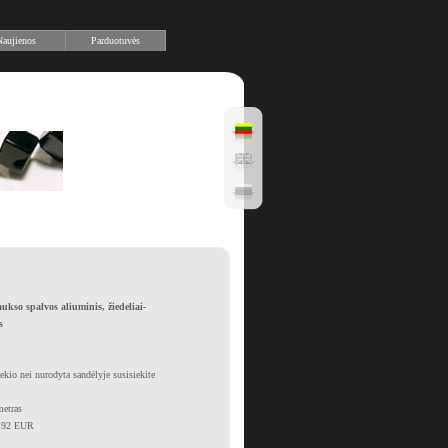
aujienos
Parduotuvės
ukso spalvos aliuminis, žiedeliai-
s
iekio nei nurodyta sandėlyje susisiekite
metras
3.92 EUR