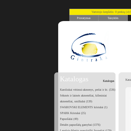
Vartotojo krepšelis: 0 prekių (-ė
Pristatymas
Taisyklės
Katalogas
Kata
Katalogas
Karoliukai vėrimui-akmenys, perlai ir kt. (536)
Sėkmės ir laimės akmenėliai, kišeniniai
akmenėliai, smilkalai (139)
SWAROVSKI ELEMENTS kristalai (1)
SPARK Kristalai (25)
Papuošalai (49)
Detalės papuošalų gamybai (1376)
Langlois-Martin prancūziški žvyneliai (179)