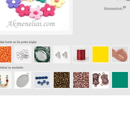
Rekomenduoti
ėjai kartu su šia preke įsigijo
uktai su nuolaida