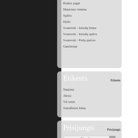
Rinktis pagal
Matavimo vienetas
Spalva
Dydis
Swarovski - kristalų forma
Swarovski - kristalų spalva
Swarovski - Perlų spalvos
Gamintojas
Etiketės
Etiketės
Naujiena
Akcija
Vėl turim
Sumažinom kainą
Prisijungti
Prisijungti