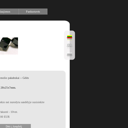
aujienos
Parduotuvės
o molio pakabukai
»
Gėlės
, 28x25x7mm.
iekio nei nurodyta sandėlyje susisiekite
Pakuotė - 10vnt.
1.00 EUR