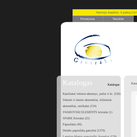
Vartotojo krepšelis: 0 prekių (-ė
Pristatymas
Taisyklės
Katalogas
Kata
Katalogas
Karoliukai vėrimui-akmenys, perlai ir kt. (536)
Sėkmės ir laimės akmenėliai, kišeniniai
akmenėliai, smilkalai (134)
SWAROVSKI ELEMENTS kristalai (1)
SPARK Kristalai (25)
Papuošalai (49)
Detalės papuošalų gamybai (1376)
Langlois-Martin prancūziški žvyneliai (179)