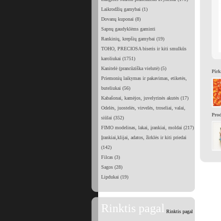
Laikrodžių gamybai (1)
Dovanų kuponai (8)
Sapnų gaudyklėms gaminti
Rankinių, krepšių gamybai (19)
TOHO, PRECIOSA biseris ir kiti smulkūs
karoliukai (1751)
Kanitelė (prancūziška vielutė) (5)
Pirk
Priemonių laikymas ir pakavimas, etiketės,
buteliukai (56)
Kabašonai, kamėjos, juvelyrinės akutės (17)
Odelės, juostelės, virvelės, troseliai, valai,
Prod
siūlai (352)
FIMO modelinas, lakai, įrankiai, moldai (217)
Įrankiai,klijai, adatos, žirklės ir kiti priedai
(142)
Filcas (3)
Sagos (28)
Lipdukai (19)
Rinktis pagal
Rinktis pagal