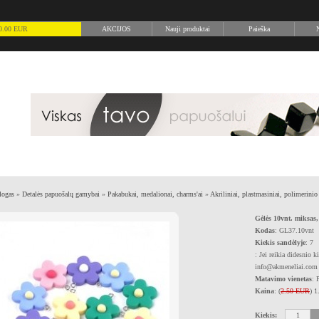
) 0.00 EUR
AKCIJOS
Nauji produktai
Paieška
N
logas
»
Detalės papuošalų gamybai
»
Pakabukai, medalionai, charms'ai
»
Akriliniai, plastmasiniai, polimerini
Gėlės 10vnt. miksas
Kodas
: GL37.10vnt
Kiekis sandėlyje
: 7
: Jei reikia didesnio k
info@akmeneliai.com
Matavimo vienetas
: 
Kaina
: (
2.50 EUR
) 
Kiekis: