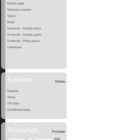
Rinktis pagal
Matavimo vienetas
Spalva
Dydis
Swarovski - kristalų forma
Swarovski - kristalų spalva
Swarovski - Perlų spalvos
Gamintojas
Etiketės
Etiketės
Naujiena
Akcija
Vėl turim
Sumažinom kainą
Prisijungti
Prisijungti