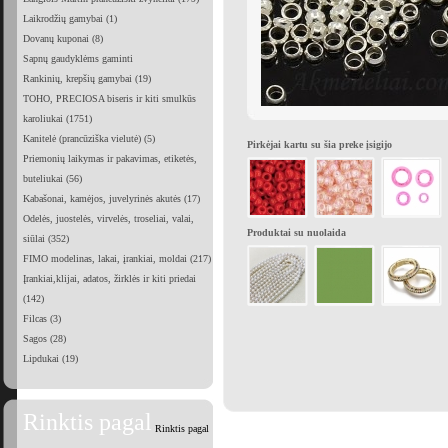
Laikrodžių gamybai (1)
Dovanų kuponai (8)
Sapnų gaudyklėms gaminti
Rankinių, krepšių gamybai (19)
TOHO, PRECIOSA biseris ir kiti smulkūs
karoliukai (1751)
Kanitelė (prancūziška vielutė) (5)
Pirkėjai kartu su šia preke įsigijo
Priemonių laikymas ir pakavimas, etiketės,
buteliukai (56)
Kabašonai, kamėjos, juvelyrinės akutės (17)
Odelės, juostelės, virvelės, troseliai, valai,
Produktai su nuolaida
siūlai (352)
FIMO modelinas, lakai, įrankiai, moldai (217)
Įrankiai,klijai, adatos, žirklės ir kiti priedai
(142)
Filcas (3)
Sagos (28)
Lipdukai (19)
Rinktis pagal
Rinktis pagal