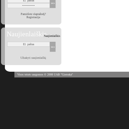
Pamiršote slaptažodį?
Registracija
Naujienlaiškis
Naujienlaiškis
Užsakyti naujienlaiškį
Visos teisės saugomos © 2008 UAB "Gintraka"