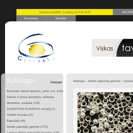
Vartotojo krepšelis: 0 prekių (-ė) 0.00 EUR
AKCIJO
Pristatymas
Taisyklės
Katalogas
Katalogas
»
Detalės papuošalų gamybai
»
Spaustu
Katalogas
Karoliukai vėrimui-akmenys, perlai ir kt. (536)
Sėkmės ir laimės akmenėliai, kišeniniai
akmenėliai, smilkalai (139)
SWAROVSKI ELEMENTS kristalai (1)
SPARK Kristalai (25)
Papuošalai (49)
Detalės papuošalų gamybai (1376)
Langlois-Martin prancūziški žvyneliai (179)