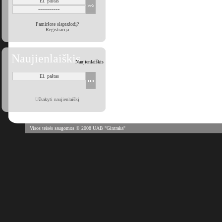
Pamiršote slaptažodį?
Registracija
Naujienlaiškis
Naujienlaiškis
Užsakyti naujienlaiškį
Visos teisės saugomos © 2008 UAB "Gintraka"