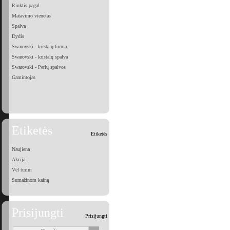
Rinktis pagal
Matavimo vienetas
Spalva
Dydis
Swarovski - kristalų forma
Swarovski - kristalų spalva
Swarovski - Perlų spalvos
Gamintojas
Etiketės
Etiketės
Naujiena
Akcija
Vėl turim
Sumažinom kainą
Prisijungti
Prisijungti