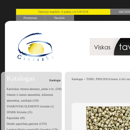
Vartotojo krepšelis: 0 prekių (-ė) 0.00 EUR
AKCIJO
Pristatymas
Taisyklės
Katalogas
Katalogas
»
TOHO, PRECIOSA biseris ir kiti smu
Katalogas
Karoliukai vėrimui-akmenys, perlai ir kt. (536)
Sėkmės ir laimės akmenėliai, kišeniniai
akmenėliai, smilkalai (139)
SWAROVSKI ELEMENTS kristalai (1)
SPARK Kristalai (25)
Papuošalai (49)
Detalės papuošalų gamybai (1376)
Langlois-Martin prancūziški žvyneliai (179)