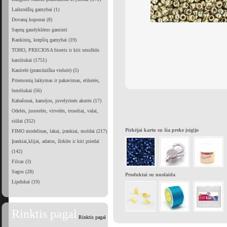
Laikrodžių gamybai (1)
Dovanų kuponai (8)
Sapnų gaudyklėms gaminti
Rankinių, krepšių gamybai (19)
TOHO, PRECIOSA biseris ir kiti smulkūs
karoliukai (1751)
Kanitelė (prancūziška vielutė) (5)
Priemonių laikymas ir pakavimas, etiketės,
buteliukai (56)
Kabašonai, kamėjos, juvelyrinės akutės (17)
Odelės, juostelės, virvelės, troseliai, valai,
siūlai (352)
Pirkėjai kartu su šia preke įsigijo
FIMO modelinas, lakai, įrankiai, moldai (217)
Įrankiai,klijai, adatos, žirklės ir kiti priedai
(142)
Filcas (3)
Sagos (28)
Produktai su nuolaida
Lipdukai (19)
Rinktis pagal
Rinktis pagal