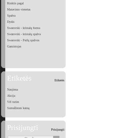
Rinktis pagal
Matavimo vienetas
Spalva
Dydis
Swarovski - kristalų forma
Swarovski - kristalų spalva
Swarovski - Perlų spalvos
Gamintojas
Etiketės
Etiketės
Naujiena
Akcija
Vėl turim
Sumažinom kainą
Prisijungti
Prisijungti