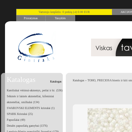
Vartotojo krepšelis: 0 prekių (-ė) 0.00 EUR
AKCIJO
Pristatymas
Taisyklės
Katalogas
Katalogas
»
TOHO, PRECIOSA biseris ir kiti smu
Katalogas
Karoliukai vėrimui-akmenys, perlai ir kt. (536)
Sėkmės ir laimės akmenėliai, kišeniniai
akmenėliai, smilkalai (134)
SWAROVSKI ELEMENTS kristalai (1)
SPARK Kristalai (25)
Papuošalai (49)
Detalės papuošalų gamybai (1376)
Langlois-Martin prancūziški žvyneliai (179)