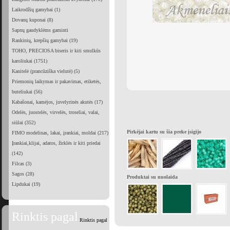
Laikrodžių gamybai (1)
Dovanų kuponai (8)
Sapnų gaudyklėms gaminti
Rankinių, krepšių gamybai (19)
TOHO, PRECIOSA biseris ir kiti smulkūs
karoliukai (1751)
Kanitelė (prancūziška vielutė) (5)
Priemonių laikymas ir pakavimas, etiketės,
buteliukai (56)
Kabašonai, kamėjos, juvelyrinės akutės (17)
Odelės, juostelės, virvelės, troseliai, valai,
siūlai (352)
Pirkėjai kartu su šia preke įsigijo
FIMO modelinas, lakai, įrankiai, moldai (217)
Įrankiai,klijai, adatos, žirklės ir kiti priedai
(142)
Filcas (3)
Sagos (28)
Produktai su nuolaida
Lipdukai (19)
Rinktis pagal
Rinktis pagal