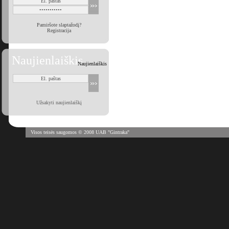
Pamiršote slaptažodį?
Registracija
Naujienlaiškis
Naujienlaiškis
Užsakyti naujienlaiškį
Visos teisės saugomos © 2008 UAB "Gintraka"