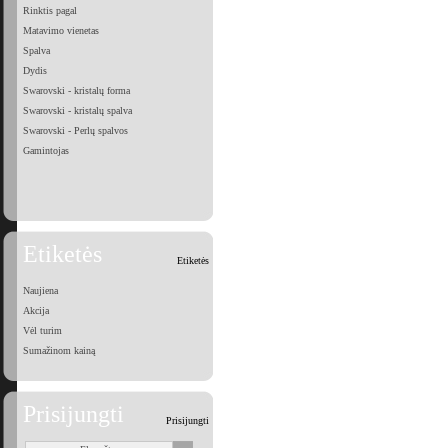
Rinktis pagal
Matavimo vienetas
Spalva
Dydis
Swarovski - kristalų forma
Swarovski - kristalų spalva
Swarovski - Perlų spalvos
Gamintojas
Etiketės
Etiketės
Naujiena
Akcija
Vėl turim
Sumažinom kainą
Prisijungti
Prisijungti