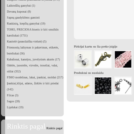
Laikrodžių gamybai (1)
Dovanų kuponai (8)
Sapnų gaudyklėms gaminti
Rankinių, krepšių gamybai (19)
TOHO, PRECIOSA biseris ir kiti smulkūs
karoliukai (1751)
Kanitelė (prancūziška vielutė) (5)
Pirkėjai kartu su šia preke įsigijo
Priemonių laikymas ir pakavimas, etiketės,
buteliukai (56)
Kabašonai, kamėjos, juvelyrinės akutės (17)
Odelės, juostelės, virvelės, troseliai, valai,
siūlai (352)
Produktai su nuolaida
FIMO modelinas, lakai, įrankiai, moldai (217)
Įrankiai,klijai, adatos, žirklės ir kiti priedai
(142)
Filcas (3)
Sagos (28)
Lipdukai (19)
Rinktis pagal
Rinktis pagal