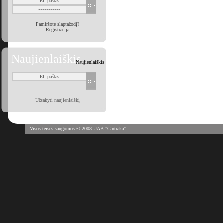
Pamiršote slaptažodį?
Registracija
Naujienlaiškis
Naujienlaiškis
Užsakyti naujienlaiškį
Visos teisės saugomos © 2008 UAB "Gintraka"