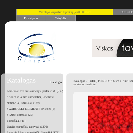
Vartotojo krepšelis: 0 prekių (-ė) 0.00 EUR
AKCIJO
Pristatymas
Taisyklės
Katalogas
Katalogas
»
TOHO, PRECIOSA biseris ir kiti smu
Katalogas
šerkšnuoti/matiniai
Karoliukai vėrimui-akmenys, perlai ir kt. (536)
Sėkmės ir laimės akmenėliai, kišeniniai
akmenėliai, smilkalai (139)
SWAROVSKI ELEMENTS kristalai (1)
SPARK Kristalai (25)
Papuošalai (49)
Detalės papuošalų gamybai (1376)
Langlois-Martin prancūziški žvyneliai (179)