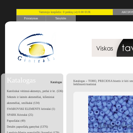
Vartotojo krepšelis: 0 prekių (-ė) 0.00 EUR
AKCIJO
Pristatymas
Taisyklės
Katalogas
Katalogas
»
TOHO, PRECIOSA biseris ir kiti smu
Katalogas
šerkšnuoti/matiniai
Karoliukai vėrimui-akmenys, perlai ir kt. (536)
Sėkmės ir laimės akmenėliai, kišeniniai
akmenėliai, smilkalai (134)
SWAROVSKI ELEMENTS kristalai (1)
SPARK Kristalai (25)
Papuošalai (49)
Detalės papuošalų gamybai (1376)
Langlois-Martin prancūziški žvyneliai (179)