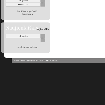
Pamiršote slaptažodį?
Registracija
Naujienlaiškis
Naujienlaiškis
Užsakyti naujienlaiškį
Visos teisės saugomos © 2008 UAB "Gintraka"