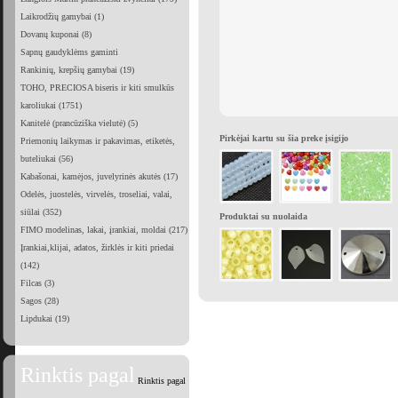
Laikrodžių gamybai (1)
Dovanų kuponai (8)
Sapnų gaudyklėms gaminti
Rankinių, krepšių gamybai (19)
TOHO, PRECIOSA biseris ir kiti smulkūs
karoliukai (1751)
Kanitelė (prancūziška vielutė) (5)
Pirkėjai kartu su šia preke įsigijo
Priemonių laikymas ir pakavimas, etiketės,
buteliukai (56)
Kabašonai, kamėjos, juvelyrinės akutės (17)
Odelės, juostelės, virvelės, troseliai, valai,
siūlai (352)
Produktai su nuolaida
FIMO modelinas, lakai, įrankiai, moldai (217)
Įrankiai,klijai, adatos, žirklės ir kiti priedai
(142)
Filcas (3)
Sagos (28)
Lipdukai (19)
Rinktis pagal
Rinktis pagal