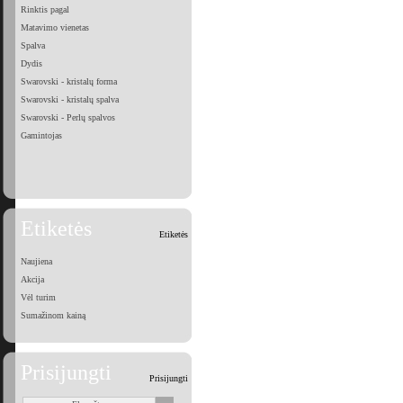
Rinktis pagal
Matavimo vienetas
Spalva
Dydis
Swarovski - kristalų forma
Swarovski - kristalų spalva
Swarovski - Perlų spalvos
Gamintojas
Etiketės
Etiketės
Naujiena
Akcija
Vėl turim
Sumažinom kainą
Prisijungti
Prisijungti