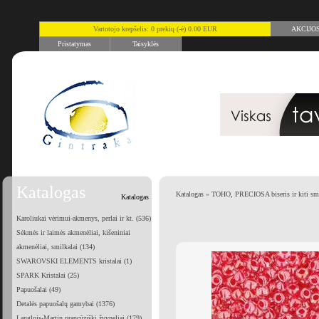
Vartotojo krepšelis: 0 prekių (-ė) 0.00 EUR
AKCIJO
Pristatymas
Taisyklės
Katalogas
Katalogas
»
TOHO, PRECIOSA biseris ir kiti smu
Katalogas
Karoliukai vėrimui-akmenys, perlai ir kt. (536)
Sėkmės ir laimės akmenėliai, kišeniniai
akmenėliai, smilkalai (134)
SWAROVSKI ELEMENTS kristalai (1)
SPARK Kristalai (25)
Papuošalai (49)
Detalės papuošalų gamybai (1376)
Langlois-Martin prancūziški žvyneliai (179)