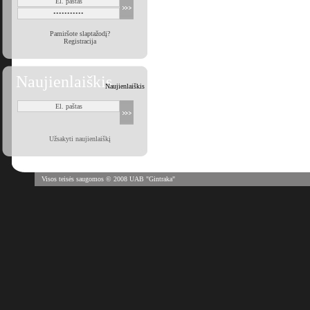
Pamiršote slaptažodį?
Registracija
Naujienlaiškis
Naujienlaiškis
Užsakyti naujienlaiškį
Visos teisės saugomos © 2008 UAB "Gintraka"