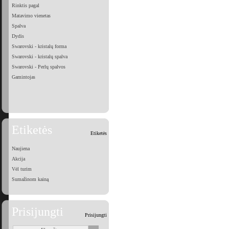
Rinktis pagal
Matavimo vienetas
Spalva
Dydis
Swarovski - kristalų forma
Swarovski - kristalų spalva
Swarovski - Perlų spalvos
Gamintojas
Etiketės
Etiketės
Naujiena
Akcija
Vėl turim
Sumažinom kainą
Prisijungti
Prisijungti