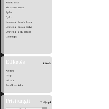
Rinktis pagal
Matavimo vienetas
Spalva
Dydis
Swarovski - kristalų forma
Swarovski - kristalų spalva
Swarovski - Perlų spalvos
Gamintojas
Etiketės
Etiketės
Naujiena
Akcija
Vėl turim
Sumažinom kainą
Prisijungti
Prisijungti