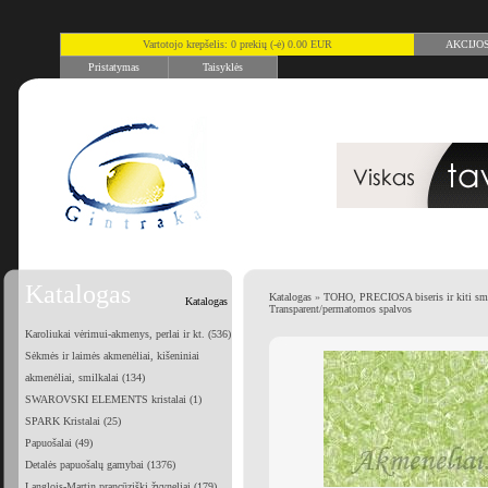
Vartotojo krepšelis: 0 prekių (-ė) 0.00 EUR
AKCIJO
Pristatymas
Taisyklės
Katalogas
Katalogas
»
TOHO, PRECIOSA biseris ir kiti smu
Katalogas
Transparent/permatomos spalvos
Karoliukai vėrimui-akmenys, perlai ir kt. (536)
Sėkmės ir laimės akmenėliai, kišeniniai
akmenėliai, smilkalai (134)
SWAROVSKI ELEMENTS kristalai (1)
SPARK Kristalai (25)
Papuošalai (49)
Detalės papuošalų gamybai (1376)
Langlois-Martin prancūziški žvyneliai (179)