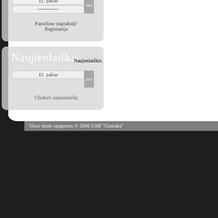
Pamiršote slaptažodį?
Registracija
Naujienlaiškis
Naujienlaiškis
Užsakyti naujienlaiškį
Visos teisės saugomos © 2008 UAB "Gintraka"