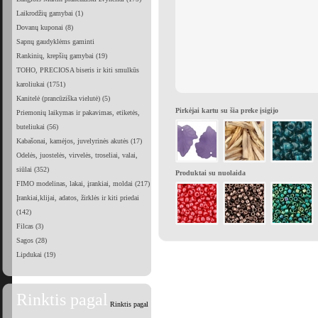
Laikrodžių gamybai (1)
Dovanų kuponai (8)
Sapnų gaudyklėms gaminti
Rankinių, krepšių gamybai (19)
TOHO, PRECIOSA biseris ir kiti smulkūs
karoliukai (1751)
Kanitelė (prancūziška vielutė) (5)
Pirkėjai kartu su šia preke įsigijo
Priemonių laikymas ir pakavimas, etiketės,
buteliukai (56)
Kabašonai, kamėjos, juvelyrinės akutės (17)
Odelės, juostelės, virvelės, troseliai, valai,
siūlai (352)
Produktai su nuolaida
FIMO modelinas, lakai, įrankiai, moldai (217)
Įrankiai,klijai, adatos, žirklės ir kiti priedai
(142)
Filcas (3)
Sagos (28)
Lipdukai (19)
Rinktis pagal
Rinktis pagal