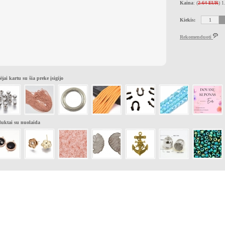
Kaina
: (
2.64 EUR
) 
Kiekis:
Rekomenduoti
ėjai kartu su šia preke įsigijo
uktai su nuolaida