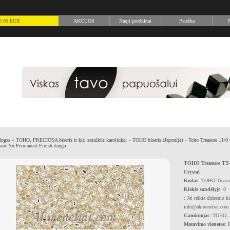
) 0.00 EUR
AKCIJOS
Nauji produktai
Paieška
N
logas
»
TOHO, PRECIOSA biseris ir kiti smulkūs karoliukai
»
TOHO biseris (Japonija)
»
Toho Treasure 11/0 
sure Su Permanent Finish danga
TOHO Treasure TT-0
Crystal
Kodas
: TOHO Treasu
Kiekis sandėlyje
: 0
: Jei reikia didesnio k
info@akmeneliai.com
Gamintojas
: TOHO, 
Matavimo vienetas
: 