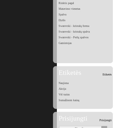
Rinktis pagal
Matavimo vienetas
Spalva
Dydis
Swarovski - kristalų forma
Swarovski - kristalų spalva
Swarovski - Perlų spalvos
Gamintojas
Etiketės
Etiketės
Naujiena
Akcija
Vėl turim
Sumažinom kainą
Prisijungti
Prisijungti