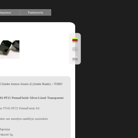
aujienos
Parduotuvės
Cilindro formos biseris (Cylinder Beads)
»
TOHO
1-PF21 PermaFinish Silver-Lined Transparent
re TT-01-PF21 PermaFinish Sil
iekio nei nurodyta sandėlyje susisiekite
Japonija
Pakuotė 5g.