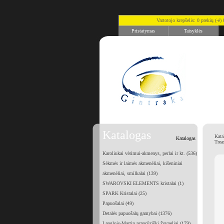
Vartotojo krepšelis: 0 prekių (-ė
Pristatymas
Taisyklės
Katalogas
Kata
Katalogas
Trea
Karoliukai vėrimui-akmenys, perlai ir kt. (536)
Sėkmės ir laimės akmenėliai, kišeniniai
akmenėliai, smilkalai (139)
SWAROVSKI ELEMENTS kristalai (1)
SPARK Kristalai (25)
Papuošalai (49)
Detalės papuošalų gamybai (1376)
Langlois-Martin prancūziški žvyneliai (179)