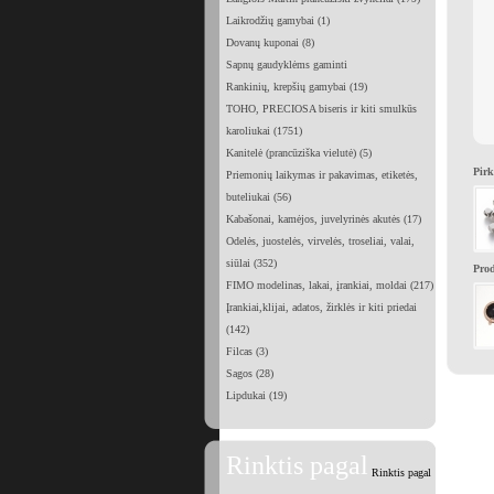
Laikrodžių gamybai (1)
Dovanų kuponai (8)
Sapnų gaudyklėms gaminti
Rankinių, krepšių gamybai (19)
TOHO, PRECIOSA biseris ir kiti smulkūs
karoliukai (1751)
Kanitelė (prancūziška vielutė) (5)
Pirk
Priemonių laikymas ir pakavimas, etiketės,
buteliukai (56)
Kabašonai, kamėjos, juvelyrinės akutės (17)
Odelės, juostelės, virvelės, troseliai, valai,
siūlai (352)
Prod
FIMO modelinas, lakai, įrankiai, moldai (217)
Įrankiai,klijai, adatos, žirklės ir kiti priedai
(142)
Filcas (3)
Sagos (28)
Lipdukai (19)
Rinktis pagal
Rinktis pagal