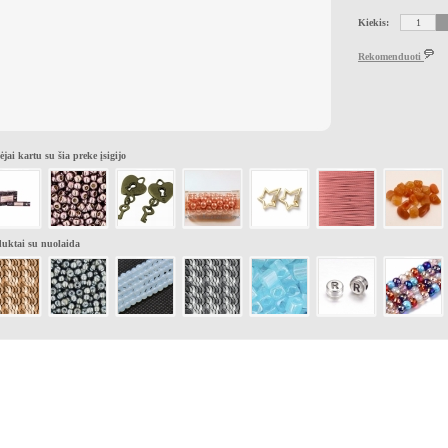
Kiekis:
Rekomenduoti
ėjai kartu su šia preke įsigijo
uktai su nuolaida