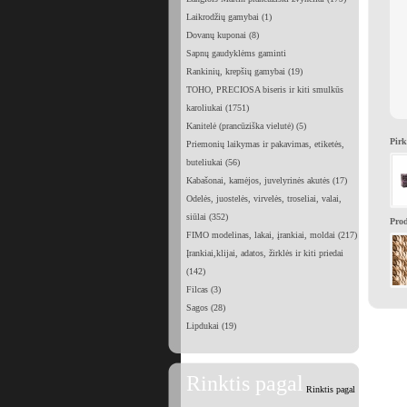
Laikrodžių gamybai (1)
Dovanų kuponai (8)
Sapnų gaudyklėms gaminti
Rankinių, krepšių gamybai (19)
TOHO, PRECIOSA biseris ir kiti smulkūs
karoliukai (1751)
Kanitelė (prancūziška vielutė) (5)
Pirk
Priemonių laikymas ir pakavimas, etiketės,
buteliukai (56)
Kabašonai, kamėjos, juvelyrinės akutės (17)
Odelės, juostelės, virvelės, troseliai, valai,
siūlai (352)
Prod
FIMO modelinas, lakai, įrankiai, moldai (217)
Įrankiai,klijai, adatos, žirklės ir kiti priedai
(142)
Filcas (3)
Sagos (28)
Lipdukai (19)
Rinktis pagal
Rinktis pagal