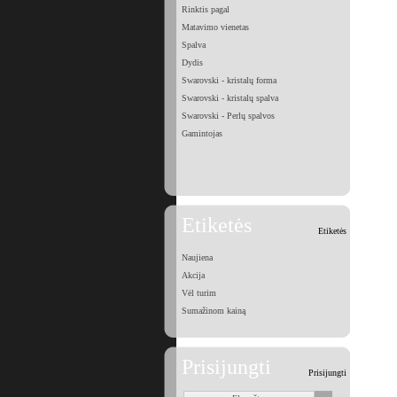
Rinktis pagal
Matavimo vienetas
Spalva
Dydis
Swarovski - kristalų forma
Swarovski - kristalų spalva
Swarovski - Perlų spalvos
Gamintojas
Etiketės
Etiketės
Naujiena
Akcija
Vėl turim
Sumažinom kainą
Prisijungti
Prisijungti