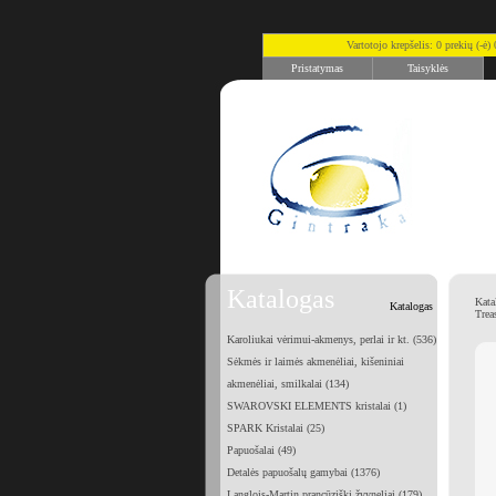
Vartotojo krepšelis: 0 prekių (-ė
Pristatymas
Taisyklės
Katalogas
Kata
Katalogas
Trea
Karoliukai vėrimui-akmenys, perlai ir kt. (536)
Sėkmės ir laimės akmenėliai, kišeniniai
akmenėliai, smilkalai (134)
SWAROVSKI ELEMENTS kristalai (1)
SPARK Kristalai (25)
Papuošalai (49)
Detalės papuošalų gamybai (1376)
Langlois-Martin prancūziški žvyneliai (179)