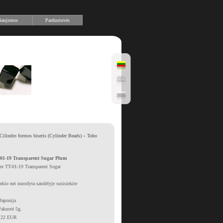
aujienos
Parduotuvės
Cilindro formos biseris (Cylinder Beads)
»
Toho
1-19 Transparent Sugar Plum
e TT-01-19 Transparent Sugar
iekio nei nurodyta sandėlyje susisiekite
Japonija
Pakuotė 5g.
1.22 EUR