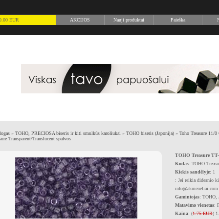
) 0.00 EUR
AKCIJOS
Nauji produktai
Paieška
N
logas
»
TOHO, PRECIOSA biseris ir kiti smulkūs karoliukai
»
TOHO biseris (Japonija)
»
Toho Treasure 11/0 
sure Transparent/Translucent spalvos
TOHO Treasure TT-0
Kodas
: TOHO Treasur
Kiekis sandėlyje
: 1
: Jei reikia didesnio k
info@akmeneliai.com
Gamintojas
: TOHO, 
Matavimo vienetas
: 
Kaina
: (
1.75 EUR
) 