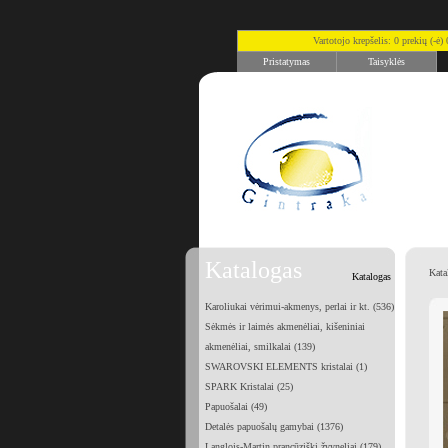
Vartotojo krepšelis: 0 prekių (-ė
Pristatymas
Taisyklės
Katalogas
Kata
Katalogas
Karoliukai vėrimui-akmenys, perlai ir kt. (536)
Sėkmės ir laimės akmenėliai, kišeniniai
akmenėliai, smilkalai (139)
SWAROVSKI ELEMENTS kristalai (1)
SPARK Kristalai (25)
Papuošalai (49)
Detalės papuošalų gamybai (1376)
Langlois-Martin prancūziški žvyneliai (179)