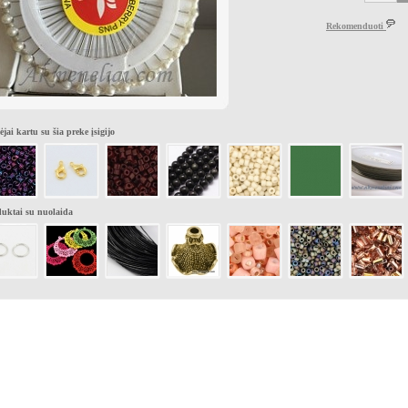
Rekomenduoti
ėjai kartu su šia preke įsigijo
uktai su nuolaida