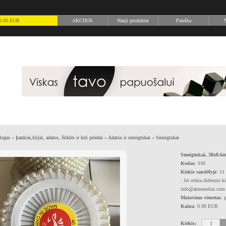
) 0.00 EUR
AKCIJOS
Nauji produktai
Paieška
N
logas
»
Įrankiai,klijai, adatos, žirklės ir kiti priedai
»
Adatos ir smeigtukai
»
Smeigtukai
Smeigtukai, 38x0,6
Kodas
: SM
Kiekis sandėlyje
: 11
: Jei reikia didesnio k
info@akmeneliai.com
Matavimo vienetas
: 
Kaina
: 0.98 EUR
Kiekis: