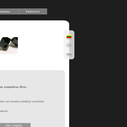
aujienos
Parduotuvės
mm, komplektas 40vnt.
iekio nei nurodyta sandėlyje susisiekite
pakuotė