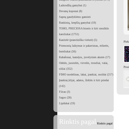
Laikrodžių gamybai (1)
Dovanų kuponai (8)
Sapnų gaudyklėms gaminti
Rankinių, krepšių gamybai (19)
TOHO, PRECIOSA biseris ir kiti smulkūs
karoliukai (1751)
Kanitelė (prancūziška vielutė) (5)
Pirk
Priemonių laikymas ir pakavimas, etiketės,
buteliukai (56)
Kabašonai, kamėjos, juvelyrinės akutės (17)
Odelės, juostelės, virvelės, troseliai, valai,
Prod
siūlai (352)
FIMO modelinas, lakai, įrankiai, moldai (217)
Įrankiai,klijai, adatos, žirklės ir kiti priedai
(142)
Filcas (3)
Sagos (28)
Lipdukai (19)
Rinktis pagal
Rinktis pagal