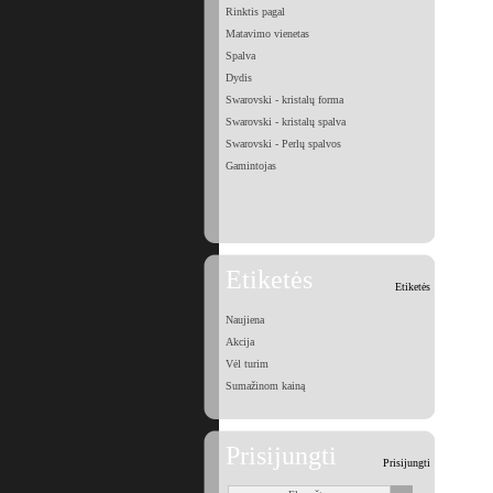
Rinktis pagal
Matavimo vienetas
Spalva
Dydis
Swarovski - kristalų forma
Swarovski - kristalų spalva
Swarovski - Perlų spalvos
Gamintojas
Etiketės
Etiketės
Naujiena
Akcija
Vėl turim
Sumažinom kainą
Prisijungti
Prisijungti