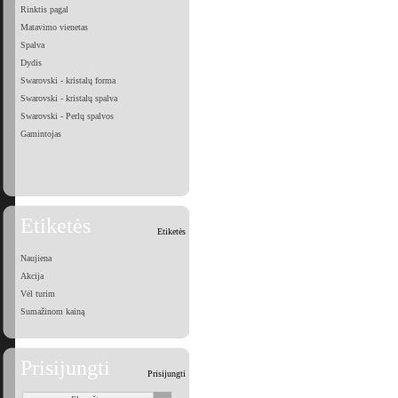
Rinktis pagal
Matavimo vienetas
Spalva
Dydis
Swarovski - kristalų forma
Swarovski - kristalų spalva
Swarovski - Perlų spalvos
Gamintojas
Etiketės
Etiketės
Naujiena
Akcija
Vėl turim
Sumažinom kainą
Prisijungti
Prisijungti