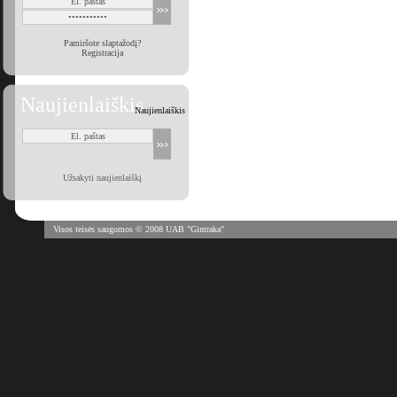
Pamiršote slaptažodį?
Registracija
Naujienlaiškis
Naujienlaiškis
Užsakyti naujienlaiškį
Visos teisės saugomos © 2008 UAB "Gintraka"