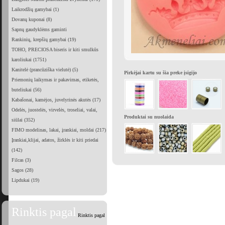
Laikrodžių gamybai (1)
Dovanų kuponai (8)
Sapnų gaudyklėms gaminti
Rankinių, krepšių gamybai (19)
TOHO, PRECIOSA biseris ir kiti smulkūs
karoliukai (1751)
Kanitelė (prancūziška vielutė) (5)
Pirkėjai kartu su šia preke įsigijo
Priemonių laikymas ir pakavimas, etiketės,
buteliukai (56)
Kabašonai, kamėjos, juvelyrinės akutės (17)
Odelės, juostelės, virvelės, troseliai, valai,
Produktai su nuolaida
siūlai (352)
FIMO modelinas, lakai, įrankiai, moldai (217)
Įrankiai,klijai, adatos, žirklės ir kiti priedai
(142)
Filcas (3)
Sagos (28)
Lipdukai (19)
Rinktis pagal
Rinktis pagal