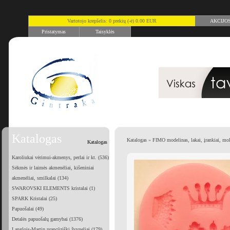
Vartotojo krepšelis: 0 prekių (-ė) 0.00 EUR
AKCIJO
Pristatymas
Taisyklės
Katalogas
Katalogas
»
FIMO modelinas, lakai, įrankiai, mo
Katalogas
Karoliukai vėrimui-akmenys, perlai ir kt. (536)
Sėkmės ir laimės akmenėliai, kišeniniai
akmenėliai, smilkalai (134)
SWAROVSKI ELEMENTS kristalai (1)
SPARK Kristalai (25)
Papuošalai (49)
Detalės papuošalų gamybai (1376)
Langlois-Martin prancūziški žvyneliai (179)