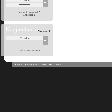
Pamiršote slaptažodį?
Registracija
Naujienlaiškis
Naujienlaiškis
Užsakyti naujienlaiškį
Visos teisės saugomos © 2008 UAB "Gintraka"