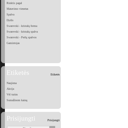
Rinktis pagal
Matavimo vienetas
Spalva
Dydis
Swarovski - kristalų forma
Swarovski - kristalų spalva
Swarovski - Perlų spalvos
Gamintojas
Etiketės
Etiketės
Naujiena
Akcija
Vėl turim
Sumažinom kainą
Prisijungti
Prisijungti