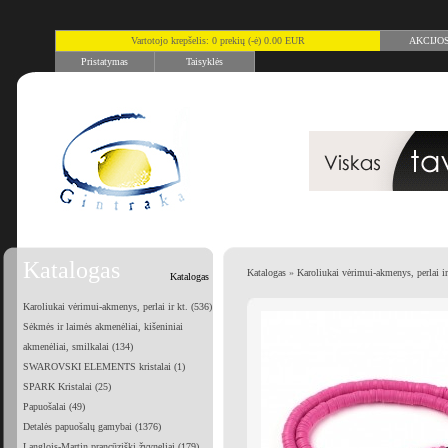
Vartotojo krepšelis: 0 prekių (-ė) 0.00 EUR
AKCIJO
Pristatymas
Taisyklės
Katalogas
Katalogas
»
Karoliukai vėrimui-akmenys, perlai ir
Katalogas
Karoliukai vėrimui-akmenys, perlai ir kt. (536)
Sėkmės ir laimės akmenėliai, kišeniniai
akmenėliai, smilkalai (134)
SWAROVSKI ELEMENTS kristalai (1)
SPARK Kristalai (25)
Papuošalai (49)
Detalės papuošalų gamybai (1376)
Langlois-Martin prancūziški žvyneliai (179)