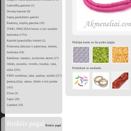
Laikrodžių gamybai (1)
Dovanų kuponai (8)
Sapnų gaudyklėms gaminti
Rankinių, krepšių gamybai (19)
TOHO, PRECIOSA biseris ir kiti smulkūs
karoliukai (1751)
Kanitelė (prancūziška vielutė) (5)
Pirkėjai kartu su šia preke įsigijo
Priemonių laikymas ir pakavimas, etiketės,
buteliukai (56)
Kabašonai, kamėjos, juvelyrinės akutės (17)
Odelės, juostelės, virvelės, troseliai, valai,
Produktai su nuolaida
siūlai (352)
FIMO modelinas, lakai, įrankiai, moldai (217)
Įrankiai,klijai, adatos, žirklės ir kiti priedai
(142)
Filcas (3)
Sagos (28)
Lipdukai (19)
Rinktis pagal
Rinktis pagal