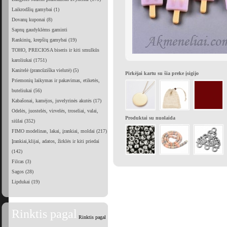
Laikrodžių gamybai (1)
Dovanų kuponai (8)
Sapnų gaudyklėms gaminti
Rankinių, krepšių gamybai (19)
TOHO, PRECIOSA biseris ir kiti smulkūs
karoliukai (1751)
Kanitelė (prancūziška vielutė) (5)
Pirkėjai kartu su šia preke įsigijo
Priemonių laikymas ir pakavimas, etiketės,
buteliukai (56)
Kabašonai, kamėjos, juvelyrinės akutės (17)
Odelės, juostelės, virvelės, troseliai, valai,
Produktai su nuolaida
siūlai (352)
FIMO modelinas, lakai, įrankiai, moldai (217)
Įrankiai,klijai, adatos, žirklės ir kiti priedai
(142)
Filcas (3)
Sagos (28)
Lipdukai (19)
Rinktis pagal
Rinktis pagal