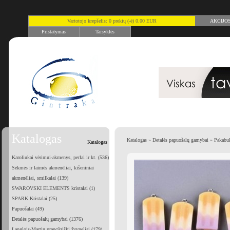
Vartotojo krepšelis: 0 prekių (-ė) 0.00 EUR
AKCIJO
Pristatymas
Taisyklės
Katalogas
Katalogas
»
Detalės papuošalų gamybai
»
Pakabuk
Katalogas
Karoliukai vėrimui-akmenys, perlai ir kt. (536)
Sėkmės ir laimės akmenėliai, kišeniniai
akmenėliai, smilkalai (139)
SWAROVSKI ELEMENTS kristalai (1)
SPARK Kristalai (25)
Papuošalai (49)
Detalės papuošalų gamybai (1376)
Langlois-Martin prancūziški žvyneliai (179)