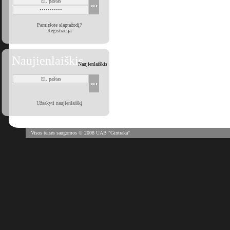
Pamiršote slaptažodį?
Registracija
Naujienlaiškis
Naujienlaiškis
Užsakyti naujienlaiškį
Visos teisės saugomos © 2008 UAB "Gintraka"