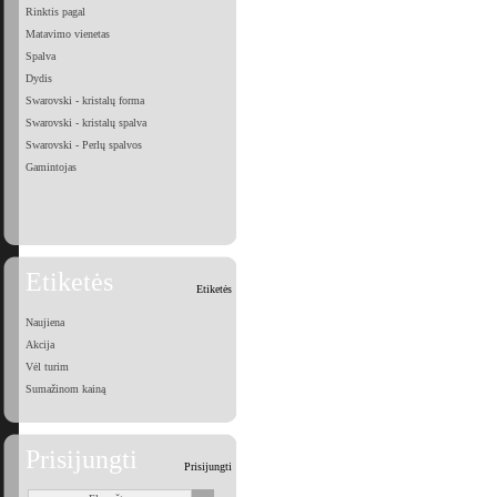
Rinktis pagal
Matavimo vienetas
Spalva
Dydis
Swarovski - kristalų forma
Swarovski - kristalų spalva
Swarovski - Perlų spalvos
Gamintojas
Etiketės
Etiketės
Naujiena
Akcija
Vėl turim
Sumažinom kainą
Prisijungti
Prisijungti