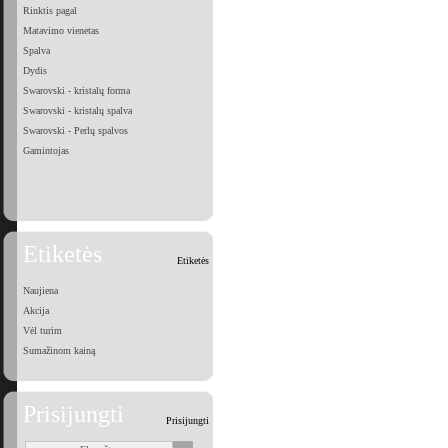
Rinktis pagal
Matavimo vienetas
Spalva
Dydis
Swarovski - kristalų forma
Swarovski - kristalų spalva
Swarovski - Perlų spalvos
Gamintojas
Etiketės
Etiketės
Naujiena
Akcija
Vėl turim
Sumažinom kainą
Prisijungti
Prisijungti