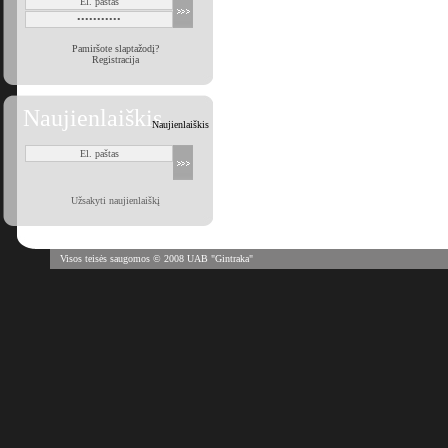
Pamiršote slaptažodį?
Registracija
Naujienlaiškis
Naujienlaiškis
Užsakyti naujienlaiškį
Visos teisės saugomos © 2008 UAB "Gintraka"