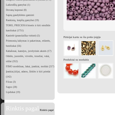
Laikrodžių gamybai (1)
Dovanų kuponai (8)
Sapnų gaudyklėms gaminti
Rankinių, krepšių gamybai (19)
TOHO, PRECIOSA biseris ir kiti smulkūs
karoliukai (1751)
Kanitelė (prancūziška vielutė) (5)
Pirkėjai kartu su šia preke įsigijo
Priemonių laikymas ir pakavimas, etiketės,
buteliukai (56)
Kabašonai, kamėjos, juvelyrinės akutės (17)
Odelės, juostelės, virvelės, troseliai, valai,
Produktai su nuolaida
siūlai (352)
FIMO modelinas, lakai, įrankiai, moldai (217)
Įrankiai,klijai, adatos, žirklės ir kiti priedai
(142)
Filcas (3)
Sagos (28)
Lipdukai (19)
Rinktis pagal
Rinktis pagal