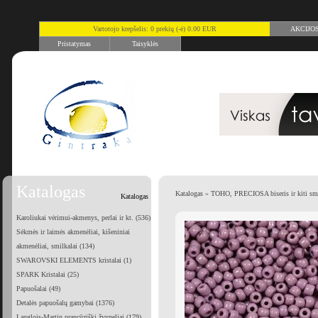
Vartotojo krepšelis: 0 prekių (-ė) 0.00 EUR
AKCIJO
Pristatymas
Taisyklės
Katalogas
Katalogas
»
TOHO, PRECIOSA biseris ir kiti smu
Katalogas
Karoliukai vėrimui-akmenys, perlai ir kt. (536)
Sėkmės ir laimės akmenėliai, kišeniniai
akmenėliai, smilkalai (134)
SWAROVSKI ELEMENTS kristalai (1)
SPARK Kristalai (25)
Papuošalai (49)
Detalės papuošalų gamybai (1376)
Langlois-Martin prancūziški žvyneliai (179)