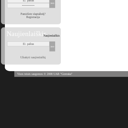
Pamiršote slaptažodį?
Registracija
Naujienlaiškis
Naujienlaiškis
Užsakyti naujienlaiškį
Visos teisės saugomos © 2008 UAB "Gintraka"