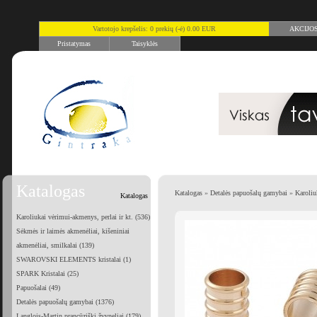
Vartotojo krepšelis: 0 prekių (-ė) 0.00 EUR
AKCIJO
Pristatymas
Taisyklės
Katalogas
Katalogas
»
Detalės papuošalų gamybai
»
Karoliu
Katalogas
Karoliukai vėrimui-akmenys, perlai ir kt. (536)
Sėkmės ir laimės akmenėliai, kišeniniai
akmenėliai, smilkalai (139)
SWAROVSKI ELEMENTS kristalai (1)
SPARK Kristalai (25)
Papuošalai (49)
Detalės papuošalų gamybai (1376)
Langlois-Martin prancūziški žvyneliai (179)