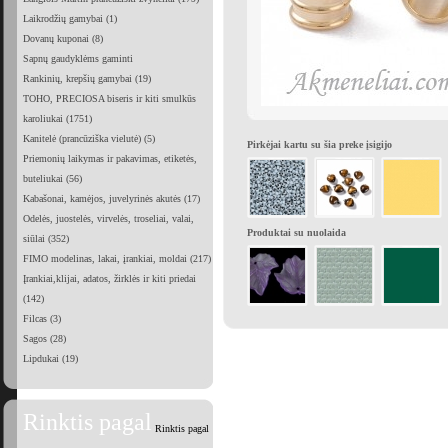
Laikrodžių gamybai (1)
Dovanų kuponai (8)
Sapnų gaudyklėms gaminti
Rankinių, krepšių gamybai (19)
TOHO, PRECIOSA biseris ir kiti smulkūs
karoliukai (1751)
Kanitelė (prancūziška vielutė) (5)
Pirkėjai kartu su šia preke įsigijo
Priemonių laikymas ir pakavimas, etiketės,
buteliukai (56)
Kabašonai, kamėjos, juvelyrinės akutės (17)
Odelės, juostelės, virvelės, troseliai, valai,
Produktai su nuolaida
siūlai (352)
FIMO modelinas, lakai, įrankiai, moldai (217)
Įrankiai,klijai, adatos, žirklės ir kiti priedai
(142)
Filcas (3)
Sagos (28)
Lipdukai (19)
Rinktis pagal
Rinktis pagal