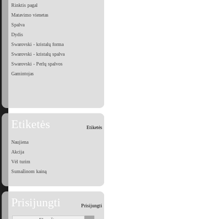
Rinktis pagal
Matavimo vienetas
Spalva
Dydis
Swarovski - kristalų forma
Swarovski - kristalų spalva
Swarovski - Perlų spalvos
Gamintojas
Etiketės
Etiketės
Naujiena
Akcija
Vėl turim
Sumažinom kainą
Prisijungti
Prisijungti