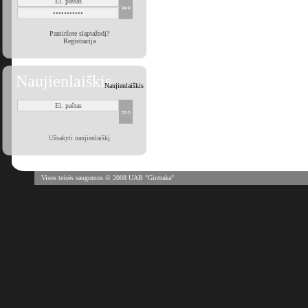
Pamiršote slaptažodį?
Registracija
Naujienlaiškis
Naujienlaiškis
Užsakyti naujienlaiškį
Visos teisės saugomos © 2008 UAB "Gintraka"