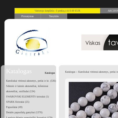
Vartotojo krepšelis: 0 prekių (-ė) 0.00 EUR
AKCIJO
Pristatymas
Taisyklės
Katalogas
Katalogas
»
Karoliukai vėrimui-akmenys, perlai ir
Katalogas
Karoliukai vėrimui-akmenys, perlai ir kt. (536)
Sėkmės ir laimės akmenėliai, kišeniniai
akmenėliai, smilkalai (134)
SWAROVSKI ELEMENTS kristalai (1)
SPARK Kristalai (25)
Papuošalai (49)
Detalės papuošalų gamybai (1376)
Langlois-Martin prancūziški žvyneliai (179)