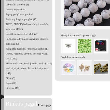
Laikrodžių gamybai (1)
Dovanų kuponai (8)
Sapnų gaudyklėms gaminti
Rankinių, krepšių gamybai (19)
TOHO, PRECIOSA biseris ir kiti smulkūs
karoliukai (1751)
Kanitelė (prancūziška vielutė) (5)
Pirkėjai kartu su šia preke įsigijo
Priemonių laikymas ir pakavimas, etiketės,
buteliukai (56)
Kabašonai, kamėjos, juvelyrinės akutės (17)
Odelės, juostelės, virvelės, troseliai, valai,
Produktai su nuolaida
siūlai (352)
FIMO modelinas, lakai, įrankiai, moldai (217)
Įrankiai,klijai, adatos, žirklės ir kiti priedai
(142)
Filcas (3)
Sagos (28)
Lipdukai (19)
Rinktis pagal
Rinktis pagal