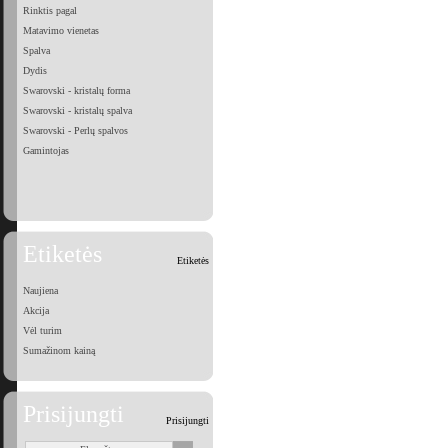
Rinktis pagal
Matavimo vienetas
Spalva
Dydis
Swarovski - kristalų forma
Swarovski - kristalų spalva
Swarovski - Perlų spalvos
Gamintojas
Etiketės
Etiketės
Naujiena
Akcija
Vėl turim
Sumažinom kainą
Prisijungti
Prisijungti