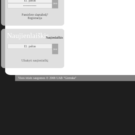
Pamiršote slaptažodį?
Registracija
Naujienlaiškis
Naujienlaiškis
Užsakyti naujienlaiškį
Visos teisės saugomos © 2008 UAB "Gintraka"