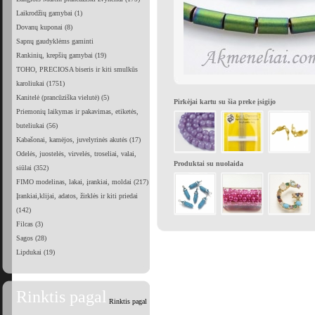
Laikrodžių gamybai (1)
Dovanų kuponai (8)
Sapnų gaudyklėms gaminti
Rankinių, krepšių gamybai (19)
TOHO, PRECIOSA biseris ir kiti smulkūs
karoliukai (1751)
Kanitelė (prancūziška vielutė) (5)
Pirkėjai kartu su šia preke įsigijo
Priemonių laikymas ir pakavimas, etiketės,
buteliukai (56)
Kabašonai, kamėjos, juvelyrinės akutės (17)
Odelės, juostelės, virvelės, troseliai, valai,
Produktai su nuolaida
siūlai (352)
FIMO modelinas, lakai, įrankiai, moldai (217)
Įrankiai,klijai, adatos, žirklės ir kiti priedai
(142)
Filcas (3)
Sagos (28)
Lipdukai (19)
Rinktis pagal
Rinktis pagal