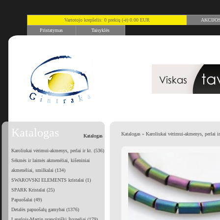
Vartotojo krepšelis: 0 prekių (-ė) 0.00 EUR
AKCIJO
Pristatymas
Taisyklės
Katalogas
Katalogas
»
Karoliukai vėrimui-akmenys, perlai ir
Katalogas
Karoliukai vėrimui-akmenys, perlai ir kt. (536)
Sėkmės ir laimės akmenėliai, kišeniniai
akmenėliai, smilkalai (134)
SWAROVSKI ELEMENTS kristalai (1)
SPARK Kristalai (25)
Papuošalai (49)
Detalės papuošalų gamybai (1376)
Langlois-Martin prancūziški žvyneliai (179)