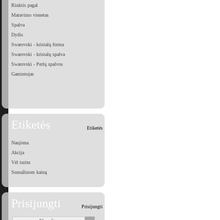
Rinktis pagal
Matavimo vienetas
Spalva
Dydis
Swarovski - kristalų forma
Swarovski - kristalų spalva
Swarovski - Perlų spalvos
Gamintojas
Etiketės
Etiketės
Naujiena
Akcija
Vėl turim
Sumažinom kainą
Prisijungti
Prisijungti