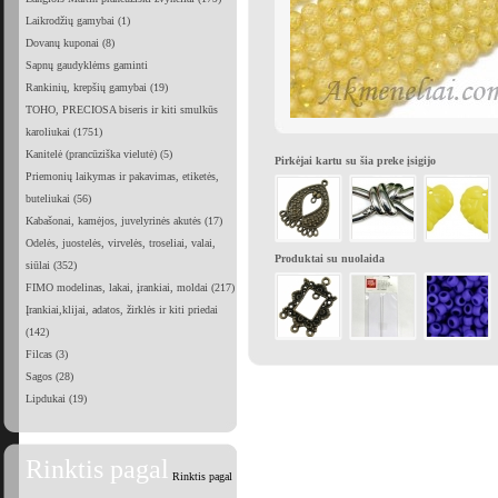
Laikrodžių gamybai (1)
Dovanų kuponai (8)
Sapnų gaudyklėms gaminti
Rankinių, krepšių gamybai (19)
TOHO, PRECIOSA biseris ir kiti smulkūs
karoliukai (1751)
Kanitelė (prancūziška vielutė) (5)
Pirkėjai kartu su šia preke įsigijo
Priemonių laikymas ir pakavimas, etiketės,
buteliukai (56)
Kabašonai, kamėjos, juvelyrinės akutės (17)
Odelės, juostelės, virvelės, troseliai, valai,
Produktai su nuolaida
siūlai (352)
FIMO modelinas, lakai, įrankiai, moldai (217)
Įrankiai,klijai, adatos, žirklės ir kiti priedai
(142)
Filcas (3)
Sagos (28)
Lipdukai (19)
Rinktis pagal
Rinktis pagal