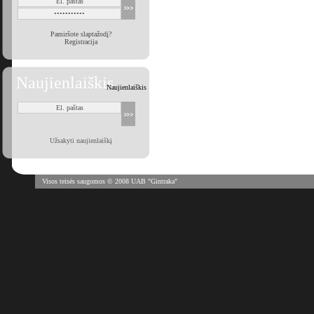
Pamiršote slaptažodį?
Registracija
Naujienlaiškis
Naujienlaiškis
Užsakyti naujienlaiškį
Visos teisės saugomos © 2008 UAB "Gintraka"