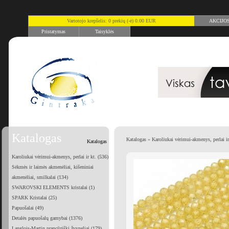
Vartotojo krepšelis: 0 prekių (-ė) 0.00 EUR
AKCIJO
Pristatymas
Taisyklės
Katalogas
Katalogas
»
Karoliukai vėrimui-akmenys, perlai ir
Katalogas
Karoliukai vėrimui-akmenys, perlai ir kt. (536)
Sėkmės ir laimės akmenėliai, kišeniniai
akmenėliai, smilkalai (134)
SWAROVSKI ELEMENTS kristalai (1)
SPARK Kristalai (25)
Papuošalai (49)
Detalės papuošalų gamybai (1376)
Langlois-Martin prancūziški žvyneliai (179)