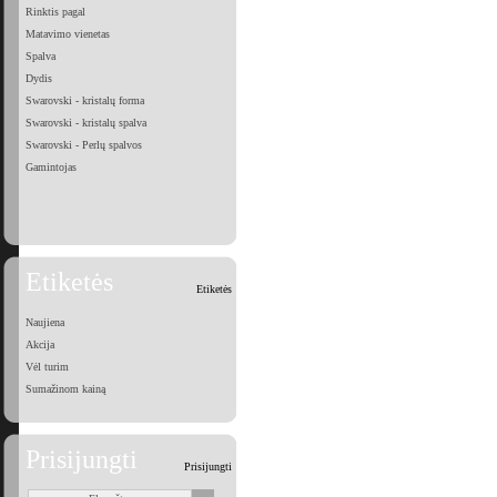
Rinktis pagal
Matavimo vienetas
Spalva
Dydis
Swarovski - kristalų forma
Swarovski - kristalų spalva
Swarovski - Perlų spalvos
Gamintojas
Etiketės
Etiketės
Naujiena
Akcija
Vėl turim
Sumažinom kainą
Prisijungti
Prisijungti