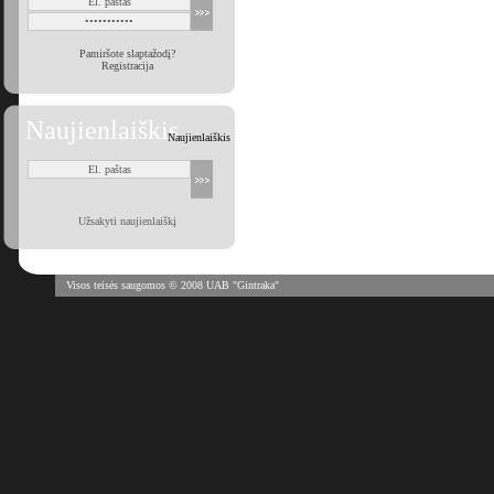
Pamiršote slaptažodį?
Registracija
Naujienlaiškis
Naujienlaiškis
Užsakyti naujienlaiškį
Visos teisės saugomos © 2008 UAB "Gintraka"