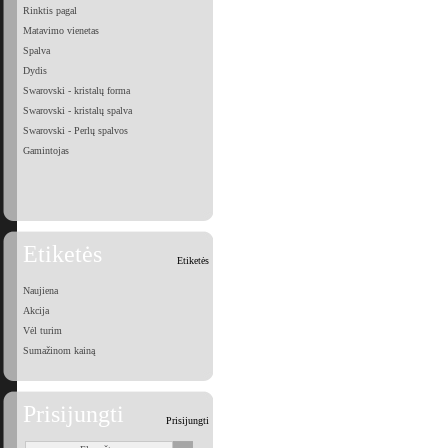
Rinktis pagal
Matavimo vienetas
Spalva
Dydis
Swarovski - kristalų forma
Swarovski - kristalų spalva
Swarovski - Perlų spalvos
Gamintojas
Etiketės
Etiketės
Naujiena
Akcija
Vėl turim
Sumažinom kainą
Prisijungti
Prisijungti