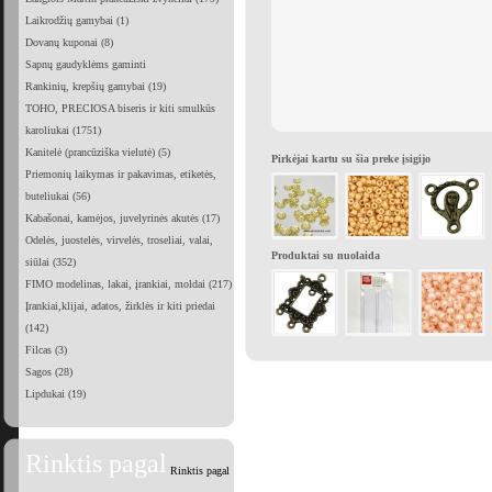
Laikrodžių gamybai (1)
Dovanų kuponai (8)
Sapnų gaudyklėms gaminti
Rankinių, krepšių gamybai (19)
TOHO, PRECIOSA biseris ir kiti smulkūs
karoliukai (1751)
Kanitelė (prancūziška vielutė) (5)
Pirkėjai kartu su šia preke įsigijo
Priemonių laikymas ir pakavimas, etiketės,
buteliukai (56)
Kabašonai, kamėjos, juvelyrinės akutės (17)
Odelės, juostelės, virvelės, troseliai, valai,
Produktai su nuolaida
siūlai (352)
FIMO modelinas, lakai, įrankiai, moldai (217)
Įrankiai,klijai, adatos, žirklės ir kiti priedai
(142)
Filcas (3)
Sagos (28)
Lipdukai (19)
Rinktis pagal
Rinktis pagal