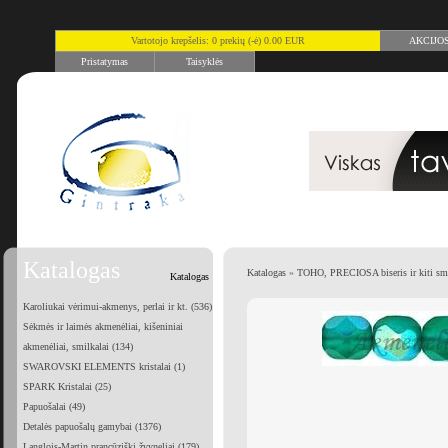
Vartotojo krepšelis: 0 prekių (-ė) 0.00 EUR
AKCIJO
Pristatymas
Taisyklės
Katalogas
Katalogas
»
TOHO, PRECIOSA biseris ir kiti smu
Katalogas
Karoliukai vėrimui-akmenys, perlai ir kt. (536)
Sėkmės ir laimės akmenėliai, kišeniniai
akmenėliai, smilkalai (134)
SWAROVSKI ELEMENTS kristalai (1)
SPARK Kristalai (25)
Papuošalai (49)
Detalės papuošalų gamybai (1376)
Langlois-Martin prancūziški žvyneliai (179)