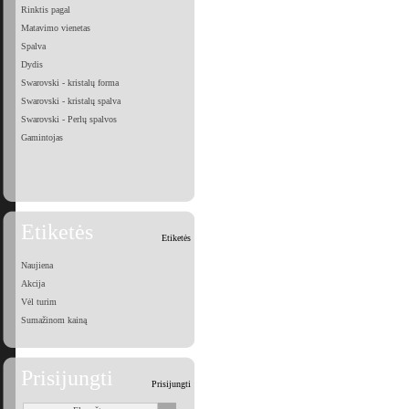
Rinktis pagal
Matavimo vienetas
Spalva
Dydis
Swarovski - kristalų forma
Swarovski - kristalų spalva
Swarovski - Perlų spalvos
Gamintojas
Etiketės
Etiketės
Naujiena
Akcija
Vėl turim
Sumažinom kainą
Prisijungti
Prisijungti