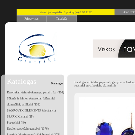
Vartotojo krepšelis: 0 prekių (-ė) 0.00 EUR
AKCIJO
Pristatymas
Taisyklės
Katalogas
Katalogas
»
Detalės papuošalų gamybai
»
Auskarų
Katalogas
ruošiniai su cirkoniais, akmenimis
Karoliukai vėrimui-akmenys, perlai ir kt. (536)
Sėkmės ir laimės akmenėliai, kišeniniai
akmenėliai, smilkalai (139)
SWAROVSKI ELEMENTS kristalai (1)
SPARK Kristalai (25)
Papuošalai (49)
Detalės papuošalų gamybai (1376)
Langlois-Martin prancūziški žvyneliai (179)