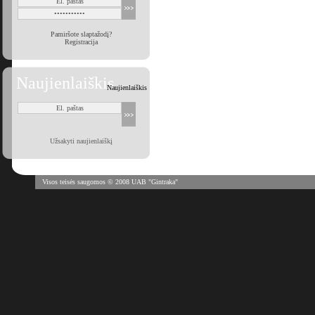
Pamiršote slaptažodį?
Registracija
Naujienlaiškis
Naujienlaiškis
Užsakyti naujienlaiškį
Visos teisės saugomos © 2008 UAB "Gintraka"