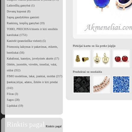
Laikrodžių gamybai (1)
Dovanų kuponai (8)
Sapnų gaudyklėms gaminti
Rankinių, krepšių gamybai (19)
TOHO, PRECIOSA biseris ir kiti smulkūs
karoliukai (1751)
Kanitelė (prancūziška vielutė) (5)
Pirkėjai kartu su šia preke įsigijo
Priemonių laikymas ir pakavimas, etiketės,
buteliukai (56)
Kabašonai, kamėjos, juvelyrinės akutės (17)
Odelės, juostelės, virvelės, troseliai, valai,
siūlai (352)
Produktai su nuolaida
FIMO modelinas, lakai, įrankiai, moldai (217)
Įrankiai,klijai, adatos, žirklės ir kiti priedai
(142)
Filcas (3)
Sagos (28)
Lipdukai (19)
Rinktis pagal
Rinktis pagal