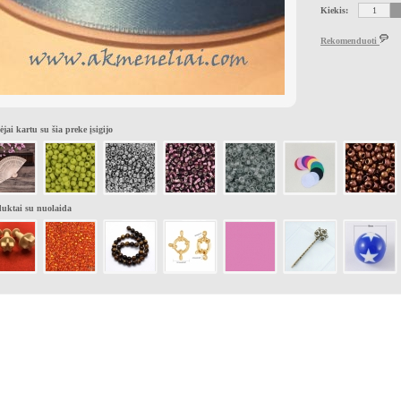
Kiekis:
Rekomenduoti
ėjai kartu su šia preke įsigijo
uktai su nuolaida