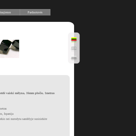
aujienos
Parduotuvės
stelė vaiski mėlyna, 16mm pločio, 1metras
metras
s, Ispanija
iekio nei nurodyta sandėlyje susisiekite