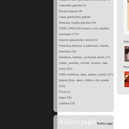
Laikrodžių gamybai (1)
Dovanų kuponai (8)
Sapnų gaudyklėms gaminti
Rankinių, krepšių gamybai (19)
TOHO, PRECIOSA biseris ir kiti smulkūs
karoliukai (1751)
Kanitelė (prancūziška vielutė) (5)
Pirk
Priemonių laikymas ir pakavimas, etiketės,
buteliukai (56)
Kabašonai, kamėjos, juvelyrinės akutės (17)
Odelės, juostelės, virvelės, troseliai, valai,
Prod
siūlai (352)
FIMO modelinas, lakai, įrankiai, moldai (217)
Įrankiai,klijai, adatos, žirklės ir kiti priedai
(142)
Filcas (3)
Sagos (28)
Lipdukai (19)
Rinktis pagal
Rinktis pagal