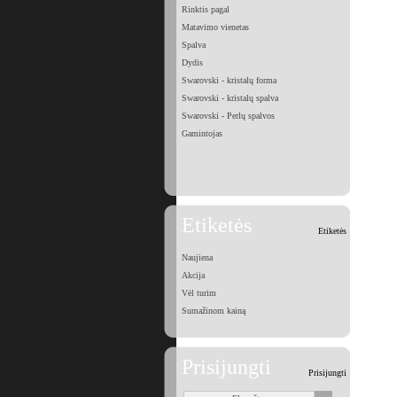
Rinktis pagal
Matavimo vienetas
Spalva
Dydis
Swarovski - kristalų forma
Swarovski - kristalų spalva
Swarovski - Perlų spalvos
Gamintojas
Etiketės
Etiketės
Naujiena
Akcija
Vėl turim
Sumažinom kainą
Prisijungti
Prisijungti