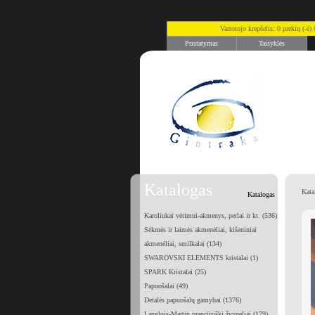
Vartotojo krepšelis: 0 prekių (-ė
Pristatymas
Taisyklės
Katalogas
Kata
Katalogas
Karoliukai vėrimui-akmenys, perlai ir kt. (536)
Sėkmės ir laimės akmenėliai, kišeniniai
akmenėliai, smilkalai (134)
SWAROVSKI ELEMENTS kristalai (1)
SPARK Kristalai (25)
Papuošalai (49)
Detalės papuošalų gamybai (1376)
Langlois-Martin prancūziški žvyneliai (179)