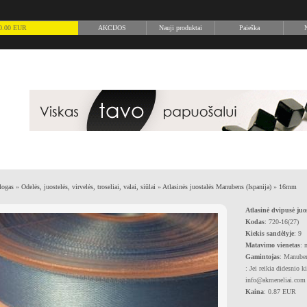
) 0.00 EUR
AKCIJOS
Nauji produktai
Paieška
N
logas
»
Odelės, juostelės, virvelės, troseliai, valai, siūlai
»
Atlasinės juostalės Manubens (Ispanija)
»
16mm
Atlasinė dvipusė juo
Kodas
: 720-16(27)
Kiekis sandėlyje
: 9
Matavimo vienetas
: 
Gamintojas
: Manuben
: Jei reikia didesnio k
info@akmeneliai.com
Kaina
: 0.87 EUR